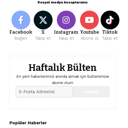
Sosyal medya hesaplarımız
Facebook
X
Instagram
Youtube
Tiktok
Beğen
Takip et
Takip et
Abone ol
Takip et
Haftalık Bülten
En yeni haberlerimizi anında almak için bültenimize
abone olun!
Popüler Haberler