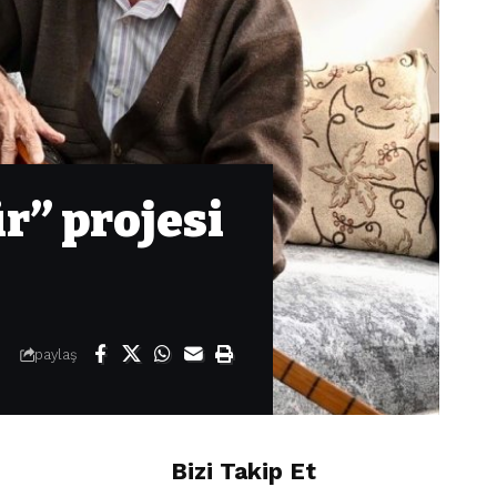
r” projesi
paylaş
Bizi Takip Et