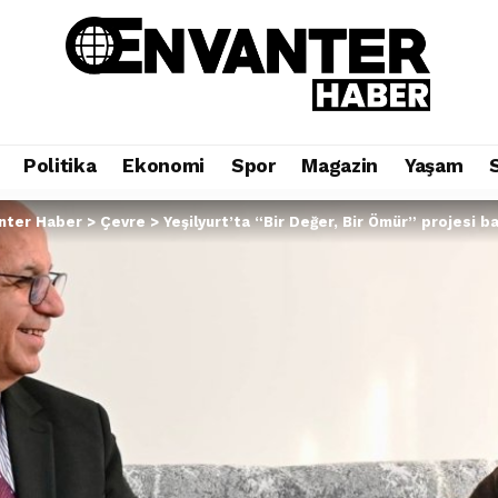
Politika
Ekonomi
Spor
Magazin
Yaşam
nter Haber
>
Çevre
>
Yeşilyurt’ta “Bir Değer, Bir Ömür” projesi ba