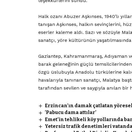
teşekkürlerini sundu.
Halk ozanı Abuzer Aşkınses, 1940’lı yıll
tanışan Aşkınses, halkın sevinçlerini, hü
eserler kaleme aldı. Sazı ve sözüyle Mal
sanatçı, yöre kültürünün yaşatılmasında 
Gaziantep, Kahramanmaraş, Adıyaman ve 
barak geleneğinin güçlü temsilcilerinden
özgü üslubuyla Anadolu türkülerine kalıcı
havalarıyla tanınan sanatçı, Malatya başt
tarafından sevilen ve saygıyla anılan bir 
Erzincan’ın damak çatlatan yöresel 
’Pabucu dama attılar’
Emet’in tehlikeli köy yollarında ba
Yetersiz trafik denetimleri vatanda