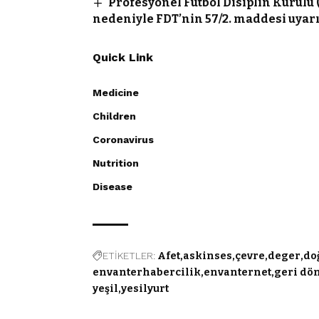
Profesyonel Futbol Disiplin Kurulu
nedeniyle FDT’nin 57/2. maddesi uyar
Quick Link
Medicine
Children
Coronavirus
Nutrition
Disease
ETİKETLER:
Afet
askinses
çevre
deger
do
envanterhabercilik
envanternet
geri dö
yeşil
yesilyurt