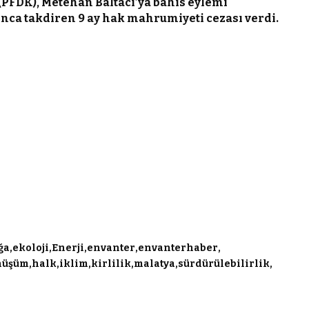
 (PFDK), Metehan Baltacı’ya bahis eylemi
ınca takdiren 9 ay hak mahrumiyeti cezası verdi.
ğa
ekoloji
Enerji
envanter
envanterhaber
nüşüm
halk
iklim
kirlilik
malatya
sürdürülebilirlik