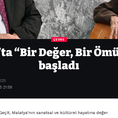
ÇEVRE
’ta “Bir Değer, Bir Ömü
başladı
2025
5 21:58
 Geçit, Malatya’nın sanatsal ve kültürel hayatına değer