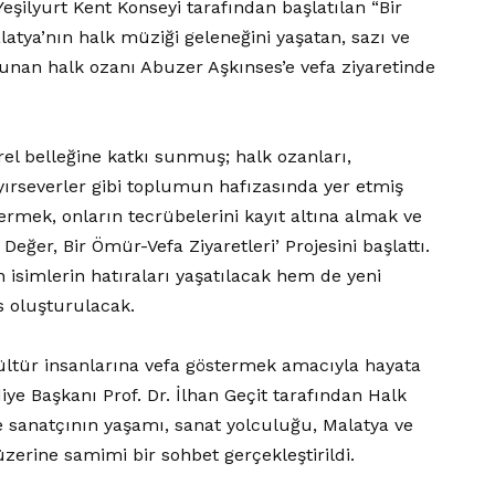
şilyurt Kent Konseyi tarafından başlatılan “Bir
atya’nın halk müziği geleneğini yaşatan, sazı ve
unan halk ozanı Abuzer Aşkınses’e vefa ziyaretinde
rel belleğine katkı sunmuş; halk ozanları,
ayırseverler gibi toplumun hafızasında yer etmiş
termek, onların tecrübelerini kayıt altına almak ve
eğer, Bir Ömür-Vefa Ziyaretleri’ Projesini başlattı.
isimlerin hatıraları yaşatılacak hem de yeni
s oluşturulacak.
 kültür insanlarına vefa göstermek amacıyla hayata
diye Başkanı Prof. Dr. İlhan Geçit tarafından Halk
te sanatçının yaşamı, sanat yolculuğu, Malatya ve
üzerine samimi bir sohbet gerçekleştirildi.