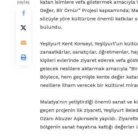
katan isimlere vefa göstermek amacıyla Ye
paylaş
Değer, Bir Ömür” Projesi kapsamında; Mal
sözüyle yöre kültürüne önemli katkılar s
bulundu.
Yeşilyurt Kent Konseyi, Yeşilyurt’un kültü
zanaatkârlar, sanatçılar, öğretmenler, h
kişileri evlerinde ziyaret ederek vefa gös
gelecek nesillere aktarmak amacıyla “Bir D
Böylece, hem geçmişte kente değer katan 
nesillere ilham verecek bir kültürel mira
Malatya’nın yetiştirdiği önemli sanat ve
geçen projenin ilk ziyareti, Yeşilyurt Bele
Ozanı Abuzer Aşkınses’e yapıldı. Ziyaret
bölgenin sanat hayatına kattığı değerler 