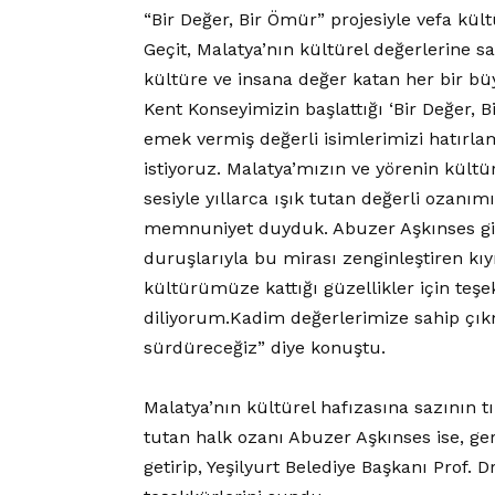
“Bir Değer, Bir Ömür” projesiyle vefa kül
Geçit, Malatya’nın kültürel değerlerine 
kültüre ve insana değer katan her bir büy
Kent Konseyimizin başlattığı ‘Bir Değer, 
emek vermiş değerli isimlerimizi hatırla
istiyoruz. Malatya’mızın ve yörenin kült
sesiyle yıllarca ışık tutan değerli ozanı
memnuniyet duyduk. Abuzer Aşkınses gibi 
duruşlarıyla bu mirası zenginleştiren kıym
kültürümüze kattığı güzellikler için teşe
diliyorum.Kadim değerlerimize sahip çıkma
sürdüreceğiz” diye konuştu.
Malatya’nın kültürel hafızasına sazının t
tutan halk ozanı Abuzer Aşkınses ise, g
getirip, Yeşilyurt Belediye Başkanı Prof. D