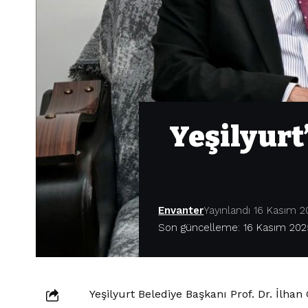
Yeşilyurt
Envanter
Yayınlandı 16 Kasım 
Son güncelleme: 16 Kasım 202
Yeşilyurt Belediye Başkanı Prof. Dr. İlhan