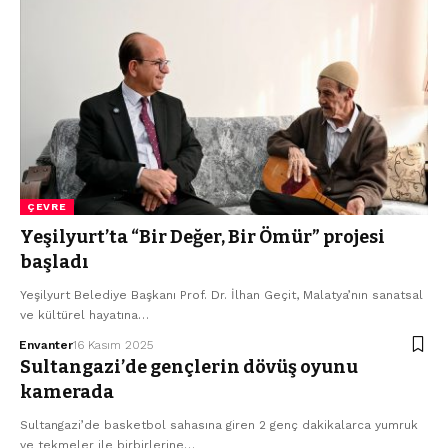
ÇEVRE
Yeşilyurt’ta “Bir Değer, Bir Ömür” projesi
başladı
Yeşilyurt Belediye Başkanı Prof. Dr. İlhan Geçit, Malatya’nın sanatsal
ve kültürel hayatına…
Envanter
16 Kasım 2025
Sultangazi’de gençlerin dövüş oyunu
kamerada
Sultangazi’de basketbol sahasına giren 2 genç dakikalarca yumruk
ve tekmeler ile birbirlerine…