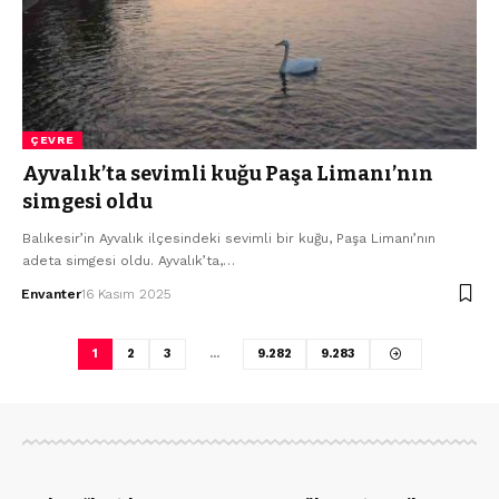
ÇEVRE
Ayvalık’ta sevimli kuğu Paşa Limanı’nın
simgesi oldu
Balıkesir’in Ayvalık ilçesindeki sevimli bir kuğu, Paşa Limanı’nın
adeta simgesi oldu. Ayvalık’ta,…
Envanter
16 Kasım 2025
1
2
3
…
9.282
9.283