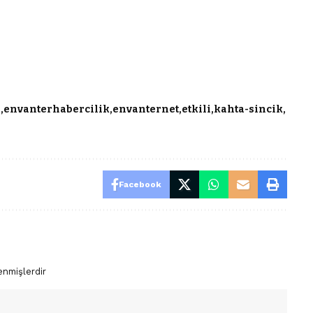
r
envanterhabercilik
envanternet
etkili
kahta-sincik
Facebook
enmişlerdir