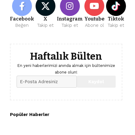
Facebook
X
Instagram
Youtube
Tiktok
Beğen
Takip et
Takip et
Abone ol
Takip et
Haftalık Bülten
En yeni haberlerimizi anında almak için bültenimize
abone olun!
Popüler Haberler