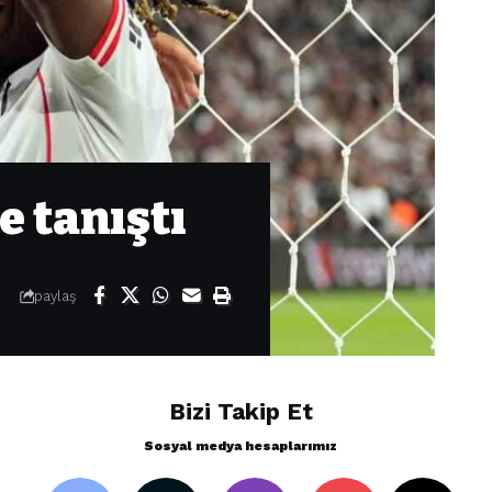
e tanıştı
paylaş
Bizi Takip Et
Sosyal medya hesaplarımız