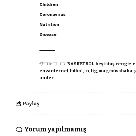
Children
Coronavirus
Nutrition
Disease
ETİKETLER:
BASKETBOL
beşiktaş
cengiz
e
envanternet
futbol
in
lig
maç
müsabaka
under
Paylaş
Yorum yapılmamış