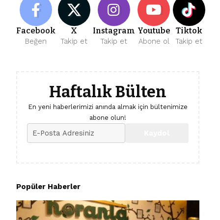
Facebook
X
Instagram
Youtube
Tiktok
Beğen
Takip et
Takip et
Abone ol
Takip et
Haftalık Bülten
En yeni haberlerimizi anında almak için bültenimize
abone olun!
Popüler Haberler