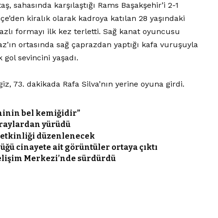
taş, sahasında karşılaştığı Rams Başakşehir’i 2-1
e’den kiralık olarak kadroya katılan 28 yaşındaki
lı formayı ilk kez terletti. Sağ kanat oyuncusu
z’ın ortasında sağ çaprazdan yaptığı kafa vuruşuyla
k gol sevincini yaşadı.
, 73. dakikada Rafa Silva’nın yerine oyuna girdi.
minin bel kemiğidir”
 raylardan yürüdü
n etkinliği düzenlenecek
ğü cinayete ait görüntüler ortaya çıktı
 Gelişim Merkezi’nde sürdürdü