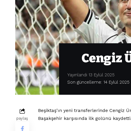
Cengiz Ü
Yayınlandı 13 Eylül 2025
Son güncelleme: 14 Eylül 2025 
Beşiktaş’ın yeni transferlerinde Cengiz Ü
Başakşehir karşısında ilk golünü kaydetti
paylaş