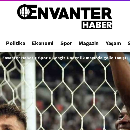
Politika
Ekonomi
Spor
Magazin
Yaşam
Envanter Haber
>
Spor
>
Cengiz Ünder ilk maçında golle tanıştı