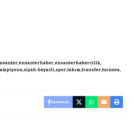
nvanter
envanterhaber
envanterhabercilik
şampiyona
siyah-beyazli
spor
takım
transfer
turnuva
Facebook