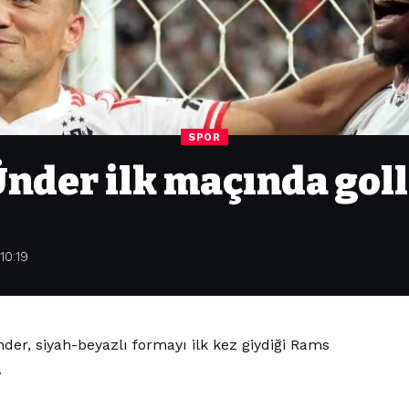
SPOR
nder ilk maçında goll
10:19
nder, siyah-beyazlı formayı ilk kez giydiği Rams
.