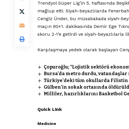
Trendyol Süper Lig’in 5. haftasında Beşik
mağlup etti. Siyah-beyazlılarda Fenerbahç
Cengiz Ünder, bu müsabakada siyah-beyaz
maçın 90+1. dakikasında Demir Ege Tıkna
skoru 2-1’e getirdi ve siyah-beyazlılarla il
Karşılaşmaya yedek olarak başlayan Cengiz
Çopuroğlu; “Lojistik sektörü ekono
Bursa’da metro durdu, vatandaşlar
Türkiye’deki tüm okullarda Filisti
Gülben’in sokak ortasında öldürüldü
Milliler, hazırlıklarını Basketbol
Quick Link
Medicine