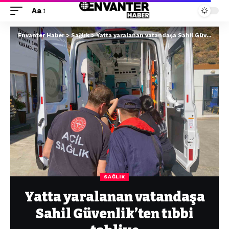
Aa
Envanter Haber
>
Sağlık
>
Yatta yaralanan vatandaşa Sahil Güvenlik’ten tıbbi tahliye
SAĞLIK
Yatta yaralanan vatandaşa
Sahil Güvenlik’ten tıbbi