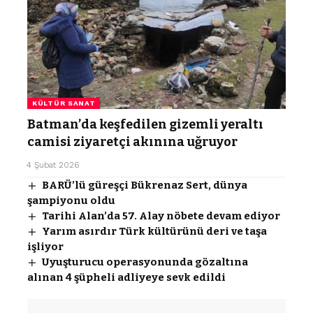
KÜLTÜR SANAT
Batman’da keşfedilen gizemli yeraltı
camisi ziyaretçi akınına uğruyor
4 Şubat 2026
BARÜ’lü güreşçi Bükrenaz Sert, dünya
şampiyonu oldu
Tarihi Alan’da 57. Alay nöbete devam ediyor
Yarım asırdır Türk kültürünü deri ve taşa
işliyor
Uyuşturucu operasyonunda gözaltına
alınan 4 şüpheli adliyeye sevk edildi