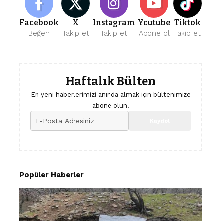
Facebook
X
Instagram
Youtube
Tiktok
Beğen
Takip et
Takip et
Abone ol
Takip et
Haftalık Bülten
En yeni haberlerimizi anında almak için bültenimize
abone olun!
Popüler Haberler