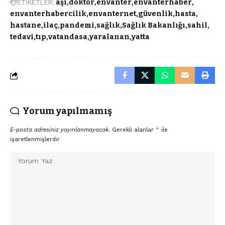
ETİKETLER:
aşı
doktor
envanter
envanterhaber
envanterhabercilik
envanternet
güvenlik
hasta
hastane
ilaç
pandemi
sağlık
Sağlık Bakanlığı
sahil
tedavi
tıp
vatandasa
yaralanan
yatta
Yorum yapılmamış
E-posta adresiniz yayınlanmayacak.
Gerekli alanlar
*
ile
işaretlenmişlerdir