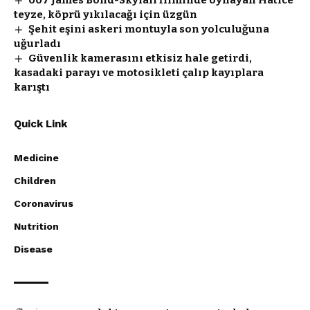
007 James Bond-Skyfall filminde oynayan Hatice
teyze, köprü yıkılacağı için üzgün
Şehit eşini askeri montuyla son yolculuğuna
uğurladı
Güvenlik kamerasını etkisiz hale getirdi,
kasadaki parayı ve motosikleti çalıp kayıplara
karıştı
Quick Link
Medicine
Children
Coronavirus
Nutrition
Disease