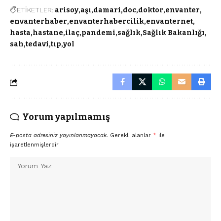
ETİKETLER:
arisoy
aşı
damari
doc
doktor
envanter
envanterhaber
envanterhabercilik
envanternet
hasta
hastane
ilaç
pandemi
sağlık
Sağlık Bakanlığı
sah
tedavi
tıp
yol
Yorum yapılmamış
E-posta adresiniz yayınlanmayacak.
Gerekli alanlar
*
ile
işaretlenmişlerdir