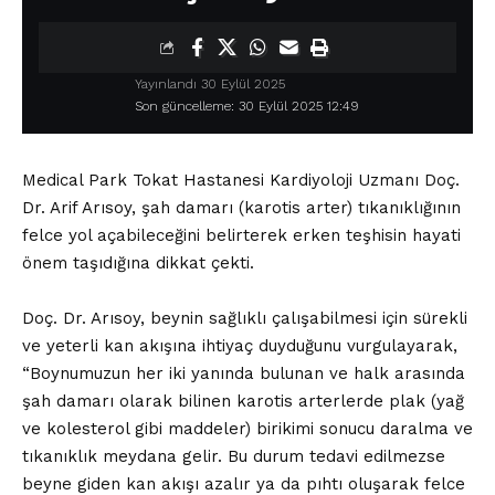
Yayınlandı 30 Eylül 2025
Son güncelleme: 30 Eylül 2025 12:49
Medical Park Tokat Hastanesi Kardiyoloji Uzmanı Doç.
Dr. Arif Arısoy, şah damarı (karotis arter) tıkanıklığının
felce yol açabileceğini belirterek erken teşhisin hayati
önem taşıdığına dikkat çekti.
Doç. Dr. Arısoy, beynin sağlıklı çalışabilmesi için sürekli
ve yeterli kan akışına ihtiyaç duyduğunu vurgulayarak,
“Boynumuzun her iki yanında bulunan ve halk arasında
şah damarı olarak bilinen karotis arterlerde plak (yağ
ve kolesterol gibi maddeler) birikimi sonucu daralma ve
tıkanıklık meydana gelir. Bu durum tedavi edilmezse
beyne giden kan akışı azalır ya da pıhtı oluşarak felce