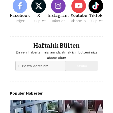
Facebook
X
Instagram
Youtube
Tiktok
Beğen
Takip et
Takip et
Abone ol
Takip et
Haftalık Bülten
En yeni haberlerimizi anında almak için bültenimize
abone olun!
Popüler Haberler