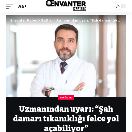
Aa
Envanter Haber
>
Sağlık
>
Uzmanından uyarı: “Şah damarı tıkanıklığı felce yol açabiliyor”
SAĞLIK
Uzmanından uyarı: “Şah
damarı tıkanıklığı felce yol
açabiliyor”