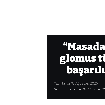
“Masada 
glomus t
başarıl
Yayınlandı 18 Ağustos 2025
Son güncelleme: 18 Ağustos 20