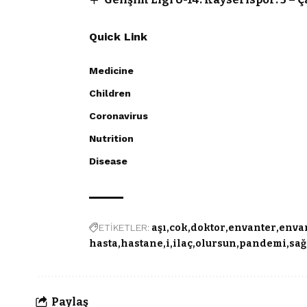
Quick Link
Medicine
Children
Coronavirus
Nutrition
Disease
ETİKETLER:
aşı
cok
doktor
envanter
enva
hasta
hastane
i
ilaç
olursun
pandemi
sağ
Paylaş