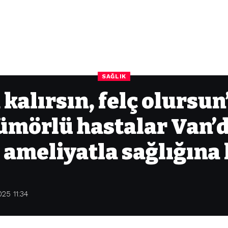
SAĞLIK
kalırsın, felç olursun
ümörlü hastalar Van’d
ı ameliyatla sağlığına
25 11:34