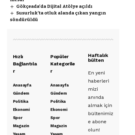
Gökçeada’da Dijital Atölye açıldı
Susurluk’ta otluk alanda çıkan yangın
söndürüldü
Haftalık
Hızlı
Popüler
bülten
Bağlantıla
Kategorile
r
r
En yeni
haberleri
Anasayfa
Anasayfa
mizi
Gündem
Gündem
anında
Politika
Politika
almak için
Ekonomi
Ekonomi
bültenimiz
Spor
Spor
e abone
Magazin
Magazin
olun!
Yaşam
Yaşam