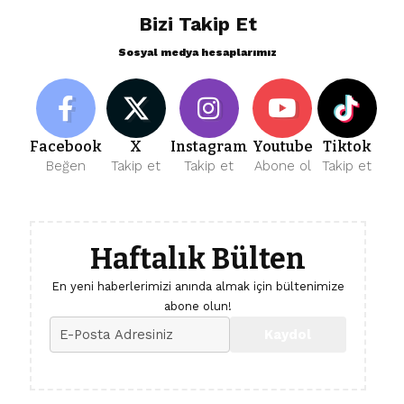
Bizi Takip Et
Sosyal medya hesaplarımız
Facebook
X
Instagram
Youtube
Tiktok
Beğen
Takip et
Takip et
Abone ol
Takip et
Haftalık Bülten
En yeni haberlerimizi anında almak için bültenimize
abone olun!