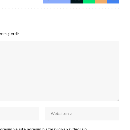
enmişlerdir
dresim ve site adresim bu tarayıcıya kaydedilsin.