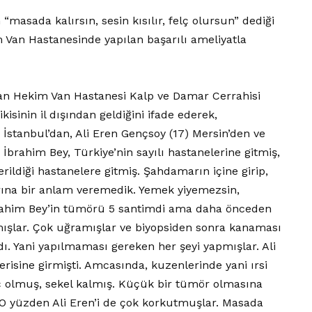
 “masada kalırsın, sesin kısılır, felç olursun” dediği
Van Hastanesinde yapılan başarılı ameliyatla
an Hekim Van Hastanesi Kalp ve Damar Cerrahisi
kisinin il dışından geldiğini ifade ederek,
 İstanbul’dan, Ali Eren Gençsoy (17) Mersin’den ve
 İbrahim Bey, Türkiye’nin sayılı hastanelerine gitmiş,
rildiği hastanelere gitmiş. Şahdamarın içine girip,
arına bir anlam veremedik. Yemek yiyemezsin,
rahim Bey’in tümörü 5 santimdi ama daha önceden
ışlar. Çok uğramışlar ve biyopsiden sonra kanaması
dı. Yani yapılmaması gereken her şeyi yapmışlar. Ali
isine girmişti. Amcasında, kuzenlerinde yani ırsi
ç olmuş, sekel kalmış. Küçük bir tümör olmasına
 O yüzden Ali Eren’i de çok korkutmuşlar. Masada