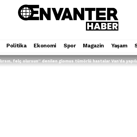
Politika
Ekonomi
Spor
Magazin
Yaşam
ırsın, felç olursun” denilen glomus tümörlü hastalar Van’da yapıla