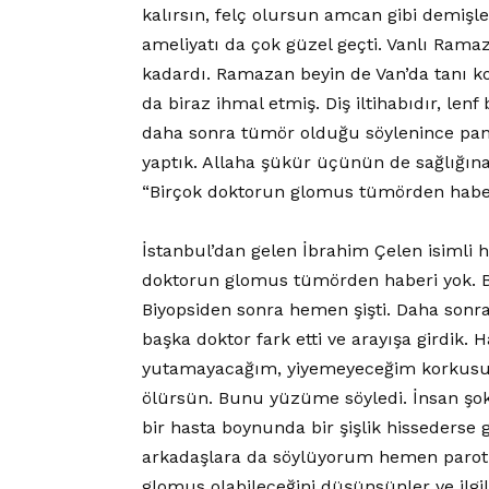
kalırsın, felç olursun amcan gibi demişl
ameliyatı da çok güzel geçti. Vanlı Ram
kadardı. Ramazan beyin de Van’da tanı 
da biraz ihmal etmiş. Diş iltihabıdır, len
daha sonra tümör olduğu söylenince panik
yaptık. Allaha şükür üçünün de sağlığına
“Birçok doktorun glomus tümörden habe
İstanbul’dan gelen İbrahim Çelen isimli h
doktorun glomus tümörden haberi yok. Ban
Biyopsiden sonra hemen şişti. Daha sonra
başka doktor fark etti ve arayışa girdik
yutamayacağım, yiyemeyeceğim korkusuyla
ölürsün. Bunu yüzüme söyledi. İnsan şok
bir hasta boynunda bir şişlik hissederse
arkadaşlara da söylüyorum hemen paroti
glomus olabileceğini düşünsünler ve ilgili