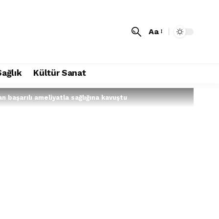
Aa
Sağlık
Kültür Sanat
n başarılı ameliyatla sağlığına kavuştu