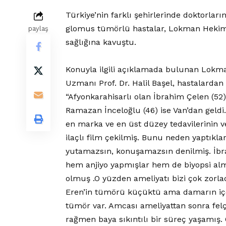
Türkiye’nin farklı şehirlerinde doktorların
glomus tümörlü hastalar, Lokman Hekim 
paylaş
sağlığına kavuştu.
Konuyla ilgili açıklamada bulunan Lokm
Uzmanı Prof. Dr. Halil Başel, hastalardan i
“Afyonkarahisarlı olan İbrahim Çelen (52)
Ramazan İnceloğlu (46) ise Van’dan geldi.
en marka ve en üst düzey tedavilerinin ve
ilaçlı film çekilmiş. Bunu neden yaptıkl
yutamazsın, konuşamazsın denilmiş. İb
hem anjiyo yapmışlar hem de biyopsi alm
olmuş .O yüzden ameliyatı bizi çok zorla
Eren’in tümörü küçüktü ama damarın içer
tümör var. Amcası ameliyattan sonra fel
rağmen baya sıkıntılı bir süreç yaşamış.