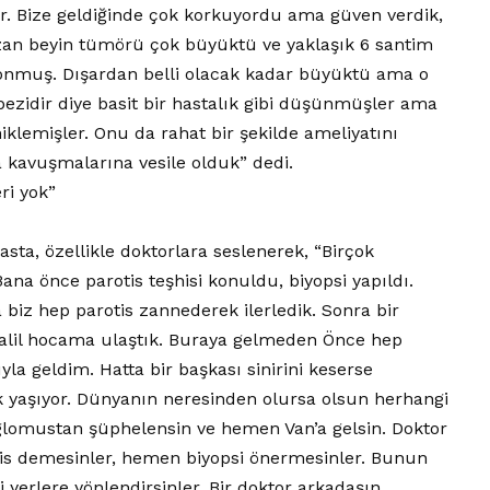
er. Bize geldiğinde çok korkuyordu ama güven verdik,
azan beyin tümörü çok büyüktü ve yaklaşık 6 santim
konmuş. Dışardan belli olacak kadar büyüktü ama o
f bezidir diye basit bir hastalık gibi düşünmüşler ama
lemişler. Onu da rahat bir şekilde ameliyatını
 kavuşmalarına vesile olduk” dedi.
ri yok”
asta, özellikle doktorlara seslenerek, “Birçok
a önce parotis teşhisi konuldu, biyopsi yapıldı.
 biz hep parotis zannederek ilerledik. Sonra bir
. Halil hocama ulaştık. Buraya gelmeden Önce hep
 geldim. Hatta bir başkası sinirini keserse
 yaşıyor. Dünyanın neresinden olursa olsun herhangi
 glomustan şüphelensin ve hemen Van’a gelsin. Doktor
s demesinler, hemen biyopsi önermesinler. Bunun
 yerlere yönlendirsinler. Bir doktor arkadaşın