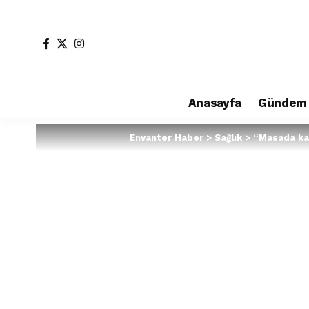
Anasayfa
Gündem
Envanter Haber
>
Sağlık
>
“Masada kal