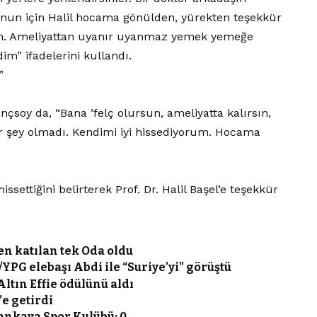
nun için Halil hocama gönülden, yürekten teşekkür
sin. Ameliyattan uyanır uyanmaz yemek yemeğe
m” ifadelerini kullandı.
”
nçsoy da, “Bana ’felç olursun, ameliyatta kalırsın,
bir şey olmadı. Kendimi iyi hissediyorum. Hocama
ssettiğini belirterek Prof. Dr. Halil Başel’e teşekkür
n katılan tek Oda oldu
YPG elebaşı Abdi ile “Suriye’yi” görüştü
Altın Effie ödülünü aldı
e getirdi
Çankaya Spor Kulübü: 0