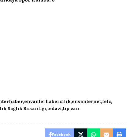
nterhaber
envanterhabercilik
envanternet
felc
lık
Sağlık Bakanlığı
tedavi
tıp
van
Facebook