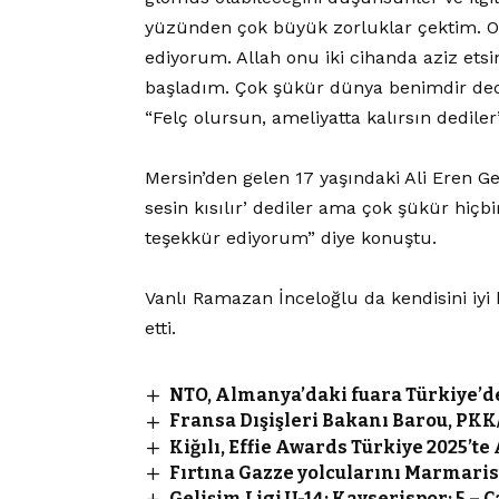
yüzünden çok büyük zorluklar çektim. O
ediyorum. Allah onu iki cihanda aziz et
başladım. Çok şükür dünya benimdir dedi
“Felç olursun, ameliyatta kalırsın dediler
Mersin’den gelen 17 yaşındaki Ali Eren Ge
sesin kısılır’ dediler ama çok şükür hiç
teşekkür ediyorum” diye konuştu.
Vanlı Ramazan İnceloğlu da kendisini iyi hi
etti.
NTO, Almanya’daki fuara Türkiye’de
Fransa Dışişleri Bakanı Barou, PKK/
Kiğılı, Effie Awards Türkiye 2025’te 
Fırtına Gazze yolcularını Marmaris’
Gelişim Ligi U-14: Kayserispor: 5 – 