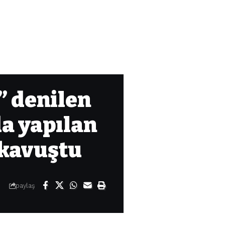
” denilen
a yapılan
 kavuştu
paylaş