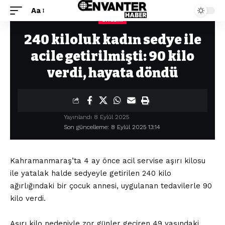
Aa
SAĞLIK
Envanter Haber
>
Sağlık
>
240 kiloluk kadın sedye ile acile getirilmişti: 90 kilo verdi, hayata döndü
240 kiloluk kadın sedye ile
acile getirilmişti: 90 kilo
verdi, hayata döndü
Yayınlandı 8 Eylül 2025
Son güncelleme: 8 Eylül 2025 13:14
Kahramanmaraş’ta 4 ay önce acil servise aşırı kilosu
ile yatalak halde sedyeyle getirilen 240 kilo
ağırlığındaki bir çocuk annesi, uygulanan tedavilerle 90
kilo verdi.
Aşırı kilo nedeniyle zor günler geçiren 49 yaşındaki