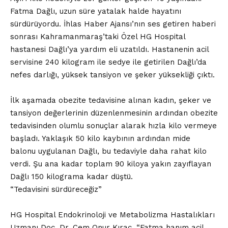
Fatma Dağlı, uzun süre yatalak halde hayatını
sürdürüyordu. İhlas Haber Ajansı’nın ses getiren haberi
sonrası Kahramanmaraş’taki Özel HG Hospital
hastanesi Dağlı’ya yardım eli uzatıldı. Hastanenin acil
servisine 240 kilogram ile sedye ile getirilen Dağlı’da
nefes darlığı, yüksek tansiyon ve şeker yüksekliği çıktı.
İlk aşamada obezite tedavisine alınan kadın, şeker ve
tansiyon değerlerinin düzenlenmesinin ardından obezite
tedavisinden olumlu sonuçlar alarak hızla kilo vermeye
başladı. Yaklaşık 50 kilo kaybının ardından mide
balonu uygulanan Dağlı, bu tedaviyle daha rahat kilo
verdi. Şu ana kadar toplam 90 kiloya yakın zayıflayan
Dağlı 150 kilograma kadar düştü.
“Tedavisini sürdüreceğiz”
HG Hospital Endokrinoloji ve Metabolizma Hastalıkları
Uzmanı Doç. Dr. Cem Onur Kıraç, “Fatma hanım acil