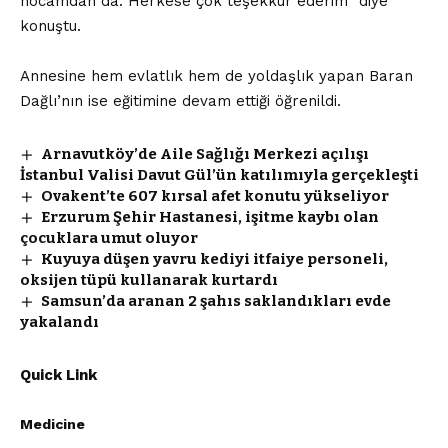
hocamdan da. Herkese çok teşekkür ederim” diye
konuştu.
Annesine hem evlatlık hem de yoldaşlık yapan Baran
Dağlı’nın ise eğitimine devam ettiği öğrenildi.
Arnavutköy’de Aile Sağlığı Merkezi açılışı
İstanbul Valisi Davut Gül’ün katılımıyla gerçekleşti
Ovakent’te 607 kırsal afet konutu yükseliyor
Erzurum Şehir Hastanesi, işitme kaybı olan
çocuklara umut oluyor
Kuyuya düşen yavru kediyi itfaiye personeli,
oksijen tüpü kullanarak kurtardı
Samsun’da aranan 2 şahıs saklandıkları evde
yakalandı
Quick Link
Medicine