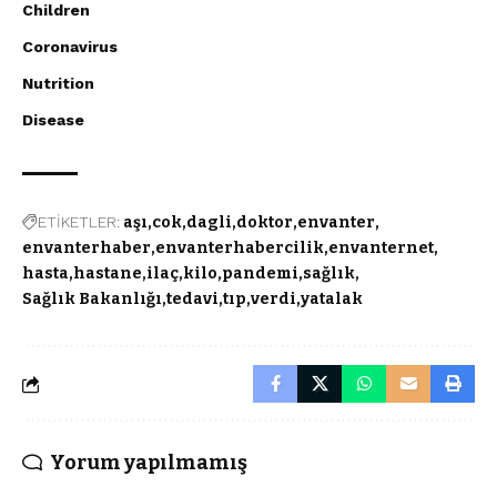
Children
Coronavirus
Nutrition
Disease
ETİKETLER:
aşı
cok
dagli
doktor
envanter
envanterhaber
envanterhabercilik
envanternet
hasta
hastane
ilaç
kilo
pandemi
sağlık
Sağlık Bakanlığı
tedavi
tıp
verdi
yatalak
Yorum yapılmamış