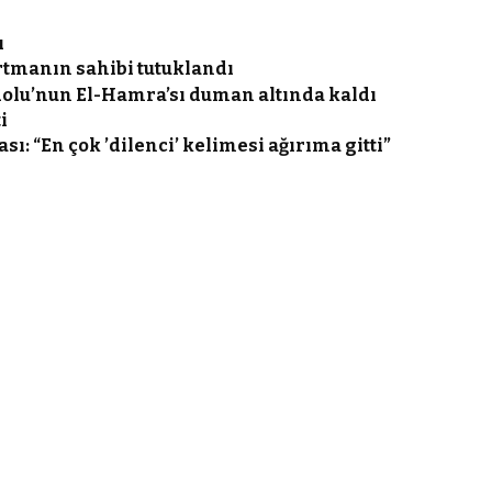
ı
rtmanın sahibi tutuklandı
olu’nun El-Hamra’sı duman altında kaldı
i
sı: “En çok ’dilenci’ kelimesi ağırıma gitti”