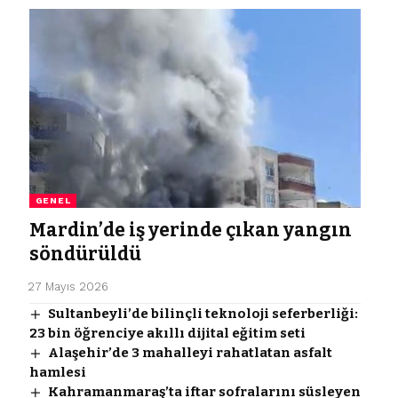
GENEL
Mardin’de iş yerinde çıkan yangın
söndürüldü
27 Mayıs 2026
Sultanbeyli’de bilinçli teknoloji seferberliği:
23 bin öğrenciye akıllı dijital eğitim seti
Alaşehir’de 3 mahalleyi rahatlatan asfalt
hamlesi
Kahramanmaraş’ta iftar sofralarını süsleyen