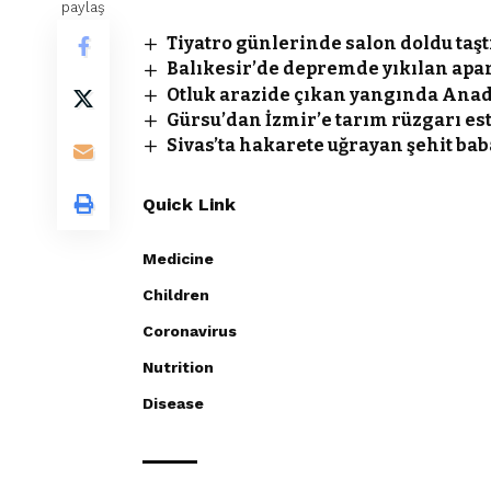
paylaş
Tiyatro günlerinde salon doldu taşt
Balıkesir’de depremde yıkılan apa
Otluk arazide çıkan yangında Anad
Gürsu’dan İzmir’e tarım rüzgarı est
Sivas’ta hakarete uğrayan şehit baba
Quick Link
Medicine
Children
Coronavirus
Nutrition
Disease