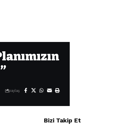
Planımızın
ı”
paylaş
Bizi Takip Et