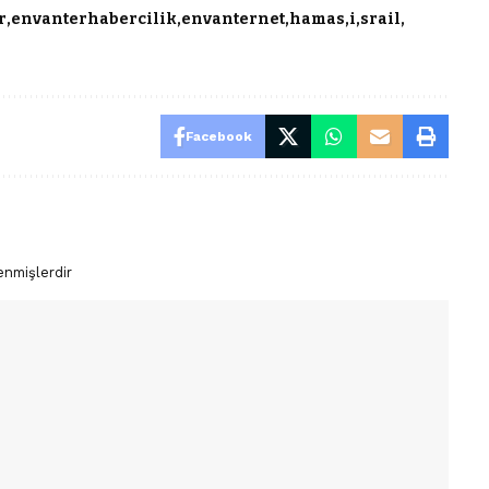
r
envanterhabercilik
envanternet
hamas
i
srail
Facebook
enmişlerdir