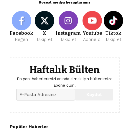
Sosyal medya hesaplarımız
Facebook
X
Instagram
Youtube
Tiktok
Beğen
Takip et
Takip et
Abone ol
Takip et
Haftalık Bülten
En yeni haberlerimizi anında almak için bültenimize
abone olun!
Popüler Haberler