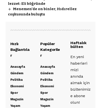
lezzet: Eli böğründe
Menemen’de on binler, Hıdırellez
coşkusunda buluştu
Haftalık
Hızlı
Popüler
bülten
Bağlantıla
Kategorile
r
r
En yeni
haberleri
Anasayfa
Anasayfa
mizi
Gündem
Gündem
anında
Politika
Politika
almak için
Ekonomi
Ekonomi
bültenimiz
Spor
Spor
e abone
Magazin
Magazin
olun!
Yaşam
Yaşam