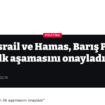
POLITIKA
srail ve Hamas, Barış 
lk aşamasını onaylad
02:19
n ilk aşamasını onayladı”