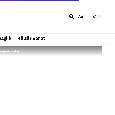
Aa
Sağlık
Kültür Sanat
sını onayladı”