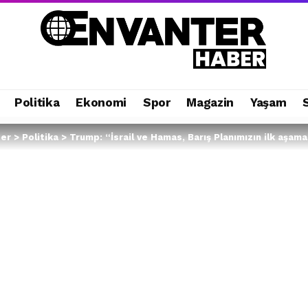
Politika
Ekonomi
Spor
Magazin
Yaşam
ber
>
Politika
>
Trump: “İsrail ve Hamas, Barış Planımızın ilk aşama