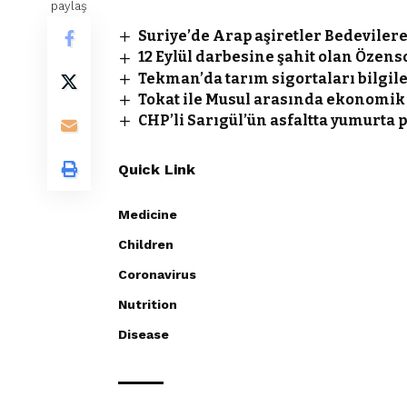
paylaş
Suriye’de Arap aşiretler Bedevilere
12 Eylül darbesine şahit olan Özenso
Tekman’da tarım sigortaları bilgi
Tokat ile Musul arasında ekonomik 
CHP’li Sarıgül’ün asfaltta yumurta
Quick Link
Medicine
Children
Coronavirus
Nutrition
Disease