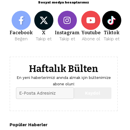
Sosyal medya hesaplarımız
Facebook
X
Instagram
Youtube
Tiktok
Beğen
Takip et
Takip et
Abone ol
Takip et
Haftalık Bülten
En yeni haberlerimizi anında almak için bültenimize
abone olun!
Popüler Haberler