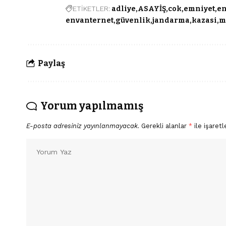
ETİKETLER:
adliye
ASAYİŞ
cok
emniyet
en
envanternet
güvenlik
jandarma
kazasi
m
Paylaş
Yorum yapılmamış
E-posta adresiniz yayınlanmayacak.
Gerekli alanlar
*
ile işaretl