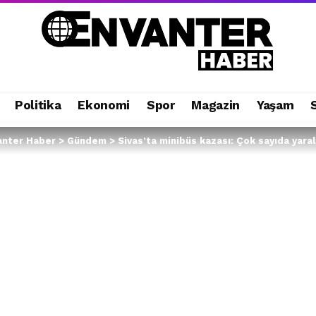
Politika
Ekonomi
Spor
Magazin
Yaşam
anter Haber
>
Gündem
>
Sivas’ta minibüs kazası: Çok sayıda yaral