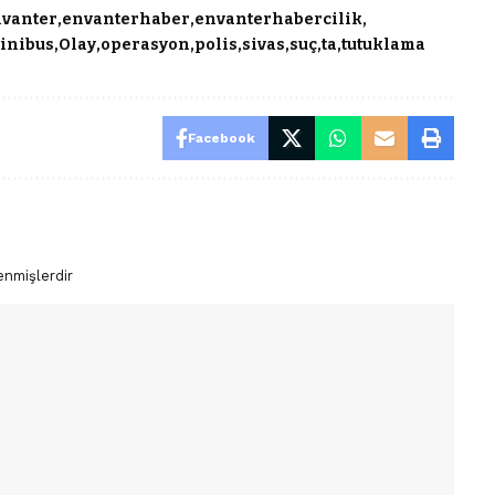
vanter
envanterhaber
envanterhabercilik
inibus
Olay
operasyon
polis
sivas
suç
ta
tutuklama
Facebook
enmişlerdir