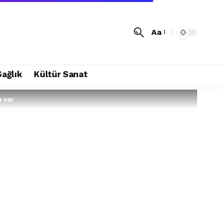
Aa
Sağlık
Kültür Sanat
ı var