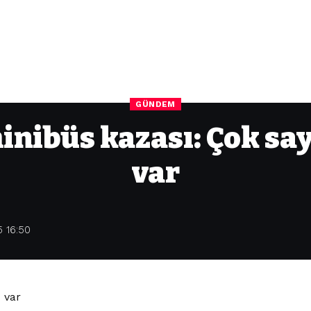
GÜNDEM
minibüs kazası: Çok say
var
 16:50
 var