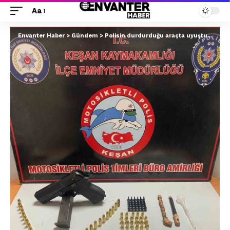
Aa
Envanter Haber
>
Gündem
>
Polisin durdurduğu araçta uyuşturucu, tabanca ve mermi ele geçirildi