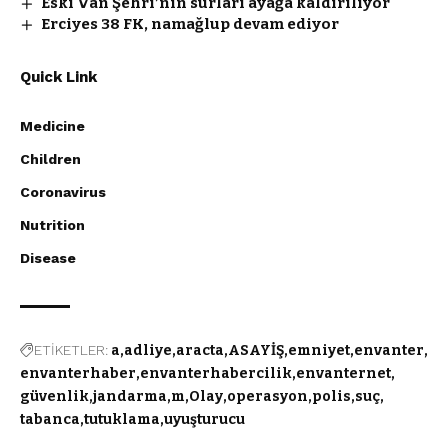
Eski Van Şehri’nin surları ayağa kaldırılıyor
Erciyes 38 FK, namağlup devam ediyor
Quick Link
Medicine
Children
Coronavirus
Nutrition
Disease
ETİKETLER:
a
adliye
aracta
ASAYİŞ
emniyet
envanter
envanterhaber
envanterhabercilik
envanternet
güvenlik
jandarma
m
Olay
operasyon
polis
suç
tabanca
tutuklama
uyuşturucu