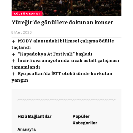
KÜLTÜR SANAT
Yüreğir’de gönüllere dokunan konser
5 Mart 2026
MODY alanındaki bilimsel çalışma ödülle
taçlandı
“Kapadokya At Festivali” başladı
İncirliova anayolunda sıcak asfalt çalışması
tamamlandı
Eyüpsultan’da İETT otobüsünde korkutan
yangın
Hızlı Bağlantılar
Popüler
Kategoriler
Anasayfa