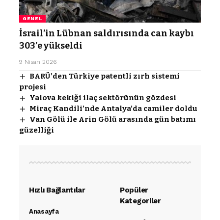
GENEL
İsrail’in Lübnan saldırısında can kaybı
303’e yükseldi
9 Nisan 2026
BARÜ’den Türkiye patentli zırh sistemi
projesi
Yalova kekiği ilaç sektörünün gözdesi
Miraç Kandili’nde Antalya’da camiler doldu
Van Gölü ile Arin Gölü arasında gün batımı
güzelliği
Hızlı Bağlantılar
Popüler
Kategoriler
Anasayfa