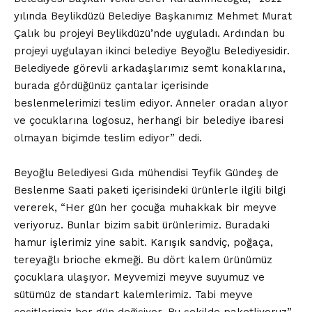
yılında Beylikdüzü Belediye Başkanımız Mehmet Murat
Çalık bu projeyi Beylikdüzü’nde uyguladı. Ardından bu
projeyi uygulayan ikinci belediye Beyoğlu Belediyesidir.
Belediyede görevli arkadaşlarımız semt konaklarına,
burada gördüğünüz çantalar içerisinde
beslenmelerimizi teslim ediyor. Anneler oradan alıyor
ve çocuklarına logosuz, herhangi bir belediye ibaresi
olmayan biçimde teslim ediyor” dedi.
Beyoğlu Belediyesi Gıda mühendisi Teyfik Gündeş de
Beslenme Saati paketi içerisindeki ürünlerle ilgili bilgi
vererek, “Her gün her çocuğa muhakkak bir meyve
veriyoruz. Bunlar bizim sabit ürünlerimiz. Buradaki
hamur işlerimiz yine sabit. Karışık sandviç, poğaça,
tereyağlı brioche ekmeği. Bu dört kalem ürünümüz
çocuklara ulaşıyor. Meyvemizi meyve suyumuz ve
sütümüz de standart kalemlerimiz. Tabi meyve
çeşitlerimiz her gün değişiyor. Bu şekilde paketliyoruz”