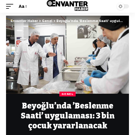
Aa
Envanter Haber
>
Genel
>
Beyoğlu’nda ’Beslenme Saati’ uygulaması: 3 bin çocuk yararlanacak
GENEL
Beyoğlu’nda ’Beslenme
Saati’ uygulaması: 3 bin
çocuk yararlanacak