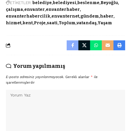
ETİKETLER:
belediye
belediyesi
beslenme
Beyoğlu
çalışma
envanter
envanterhaber
envanterhabercilik
envanternet
gündem
haber
hizmet
kent
Proje
saati
Toplum
vatandaş
Yaşam
Yorum yapılmamış
E-posta adresiniz yayınlanmayacak.
Gerekli alanlar
*
ile
işaretlenmişlerdir