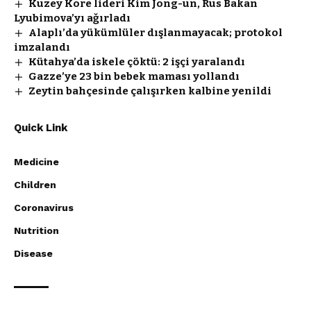
Kuzey Kore lideri Kim Jong-un, Rus Bakan
Lyubimova’yı ağırladı
Alaplı’da yükümlüler dışlanmayacak; protokol
imzalandı
Kütahya’da iskele çöktü: 2 işçi yaralandı
Gazze’ye 23 bin bebek maması yollandı
Zeytin bahçesinde çalışırken kalbine yenildi
Quick Link
Medicine
Children
Coronavirus
Nutrition
Disease