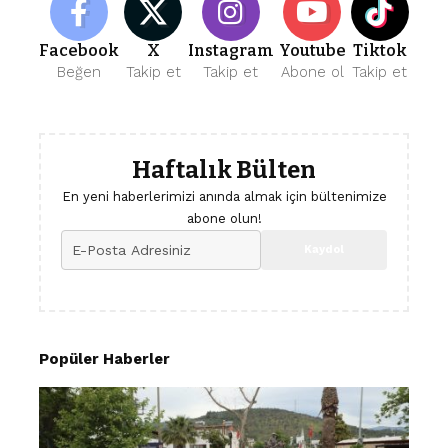
Facebook
X
Instagram
Youtube
Tiktok
Beğen
Takip et
Takip et
Abone ol
Takip et
Haftalık Bülten
En yeni haberlerimizi anında almak için bültenimize
abone olun!
Popüler Haberler