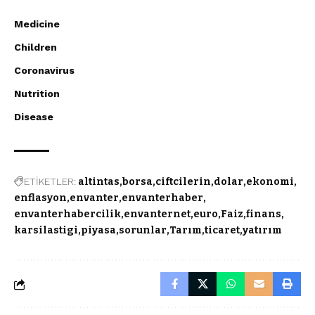
Medicine
Children
Coronavirus
Nutrition
Disease
ETİKETLER:
altintas
borsa
ciftcilerin
dolar
ekonomi
enflasyon
envanter
envanterhaber
envanterhabercilik
envanternet
euro
Faiz
finans
karsilastigi
piyasa
sorunlar
Tarım
ticaret
yatırım