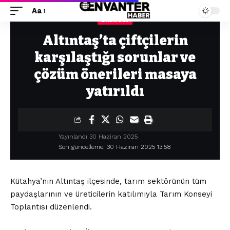
Aa
EKONOMI
Envanter Haber
>
Ekonomi
>
Altıntaş’ta çiftçilerin karşılaştığı sorunlar ve çözüm önerileri masaya yatırıldı
Altıntaş’ta çiftçilerin
karşılaştığı sorunlar ve
çözüm önerileri masaya
yatırıldı
Yayınlandı 30 Haziran 2025
Son güncelleme: 30 Haziran 2025 13:58
Kütahya’nın Altıntaş ilçesinde, tarım sektörünün tüm
paydaşlarının ve üreticilerin katılımıyla Tarım Konseyi
Toplantısı düzenlendi.