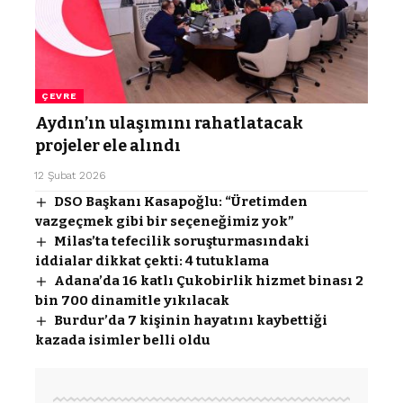
ÇEVRE
Aydın’ın ulaşımını rahatlatacak
projeler ele alındı
12 Şubat 2026
DSO Başkanı Kasapoğlu: “Üretimden
vazgeçmek gibi bir seçeneğimiz yok”
Milas’ta tefecilik soruşturmasındaki
iddialar dikkat çekti: 4 tutuklama
Adana’da 16 katlı Çukobirlik hizmet binası 2
bin 700 dinamitle yıkılacak
Burdur’da 7 kişinin hayatını kaybettiği
kazada isimler belli oldu