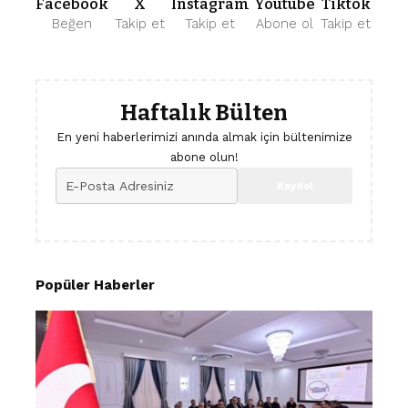
Facebook
X
Instagram
Youtube
Tiktok
Beğen
Takip et
Takip et
Abone ol
Takip et
Haftalık Bülten
En yeni haberlerimizi anında almak için bültenimize
abone olun!
Popüler Haberler