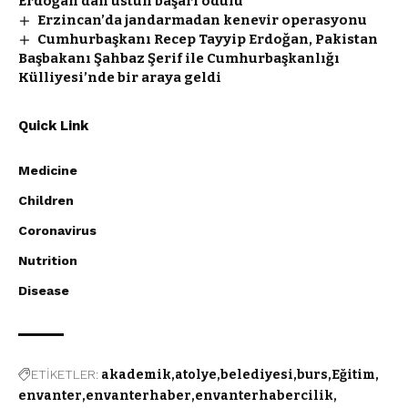
Erdoğan’dan üstün başarı ödülü
Erzincan’da jandarmadan kenevir operasyonu
Cumhurbaşkanı Recep Tayyip Erdoğan, Pakistan
Başbakanı Şahbaz Şerif ile Cumhurbaşkanlığı
Külliyesi’nde bir araya geldi
Quick Link
Medicine
Children
Coronavirus
Nutrition
Disease
ETİKETLER:
akademik
atolye
belediyesi
burs
Eğitim
envanter
envanterhaber
envanterhabercilik