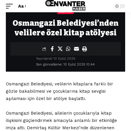
Aa
EĞITIM
Envanter Haber
>
Eğitim
>
Osmangazi Belediyesi’nden velilere özel kitap atölyesi
Osmangazi Belediyesi’nden
velilere özel kitap atölyesi
Yayınlandı 10 Eylül 2025
Son güncelleme: 10 Eylül 2025 10:44
Osmangazi Belediyesi, velilerin kitaplara farklı bir
gözle bakabilmesi ve çocuklarına kitap sevgisi
aşılaması için özel bir atölye başlattı.
Osmangazi Belediyesi, ailelerin çocuklarıyla kitap
ilişkisini güçlendirmek amacıyla anlamlı bir etkinliğe
imza attı. Demirtaş Kültür Merkezi’nde düzenlenen