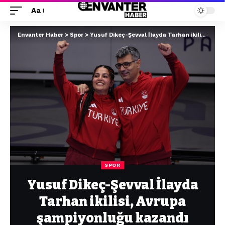
Aa
Envanter Haber
>
Spor
>
Yusuf Dikeç-Şevval İlayda Tarhan ikilisi, Avrupa şampiyonluğu kazandı
SPOR
Yusuf Dikeç-Şevval İlayda
Tarhan ikilisi, Avrupa
şampiyonluğu kazandı