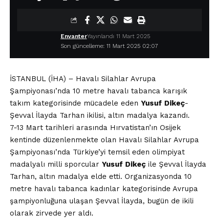
Envanter
Yayınlandı 11 Mart 2025
Son güncelleme: 11 Mart 2025 02:07
İSTANBUL (İHA) – Havalı Silahlar Avrupa
Şampiyonası’nda 10 metre havalı tabanca karışık
takım kategorisinde mücadele eden
Yusuf
Dikeç
-
Şevval İlayda Tarhan ikilisi, altın madalya kazandı.
7-13 Mart tarihleri arasında Hırvatistan’ın Osijek
kentinde düzenlenmekte olan Havalı Silahlar Avrupa
Şampiyonası’nda Türkiye’yi temsil eden olimpiyat
madalyalı milli sporcular
Yusuf
Dikeç
ile Şevval İlayda
Tarhan, altın madalya elde etti. Organizasyonda 10
metre havalı tabanca kadınlar kategorisinde Avrupa
şampiyonluğuna ulaşan Şevval İlayda, bugün de ikili
olarak zirvede yer aldı.