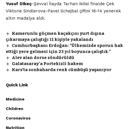
Yusuf
Dikeç
-Şevval İlayda Tarhan ikilisi finalde Çek
Viktorie Sindlerova-Pavel Schejbal çiftini 16-14 yenerek
altın madalya aldı.
Kamerunlu göçmen kaçakçısı yurt dışına
çıkarmaya çalıştığı 11 kişiyle yakalandı
Cumhurbaşkanı Erdoğan: “Ülkemizde sporun hak
ettiği yere gelmesi için 23 yıl boyunca çalıştık.”
Alev alan dorse söndürüldü
Galatasaray’a Portekizli hakem
Kars’ta sonbaharda renk cümbüşü yaşanıyor
Quick Link
Medicine
Children
Coronavirus
Nutrition