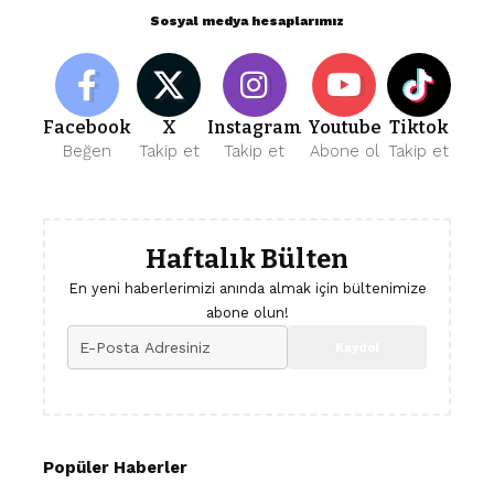
Sosyal medya hesaplarımız
Facebook
X
Instagram
Youtube
Tiktok
Beğen
Takip et
Takip et
Abone ol
Takip et
Haftalık Bülten
En yeni haberlerimizi anında almak için bültenimize
abone olun!
Popüler Haberler