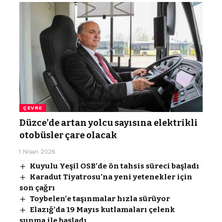
ÇEVRE
Düzce’de artan yolcu sayısına elektrikli
otobüsler çare olacak
1 Nisan 2026
Kuyulu Yeşil OSB’de ön tahsis süreci başladı
Karadut Tiyatrosu’na yeni yetenekler için
son çağrı
Toybelen’e taşınmalar hızla sürüyor
Elazığ’da 19 Mayıs kutlamaları çelenk
sunma ile başladı