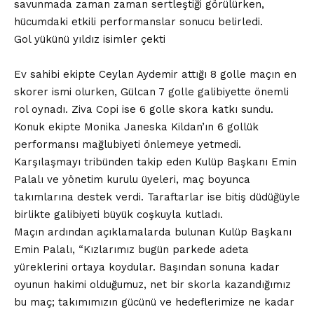
savunmada zaman zaman sertleştiği görülürken,
hücumdaki etkili performanslar sonucu belirledi.
Gol yükünü yıldız isimler çekti
Ev sahibi ekipte Ceylan Aydemir attığı 8 golle maçın en
skorer ismi olurken, Gülcan 7 golle galibiyette önemli
rol oynadı. Ziva Copi ise 6 golle skora katkı sundu.
Konuk ekipte Monika Janeska Kildan’ın 6 gollük
performansı mağlubiyeti önlemeye yetmedi.
Karşılaşmayı tribünden takip eden Kulüp Başkanı Emin
Palalı ve yönetim kurulu üyeleri, maç boyunca
takımlarına destek verdi. Taraftarlar ise bitiş düdüğüyle
birlikte galibiyeti büyük coşkuyla kutladı.
Maçın ardından açıklamalarda bulunan Kulüp Başkanı
Emin Palalı, “Kızlarımız bugün parkede adeta
yüreklerini ortaya koydular. Başından sonuna kadar
oyunun hakimi olduğumuz, net bir skorla kazandığımız
bu maç; takımımızın gücünü ve hedeflerimize ne kadar