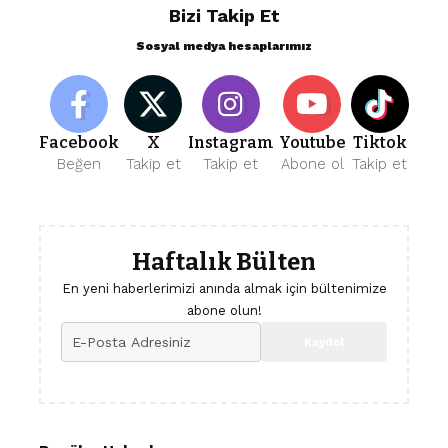
Bizi Takip Et
Sosyal medya hesaplarımız
Facebook
X
Instagram
Youtube
Tiktok
Beğen
Takip et
Takip et
Abone ol
Takip et
Haftalık Bülten
En yeni haberlerimizi anında almak için bültenimize
abone olun!