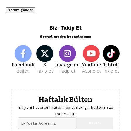
Bizi Takip Et
Sosyal medya hesaplarımız
Facebook
X
Instagram
Youtube
Tiktok
Beğen
Takip et
Takip et
Abone ol
Takip et
Haftalık Bülten
En yeni haberlerimizi anında almak için bültenimize
abone olun!