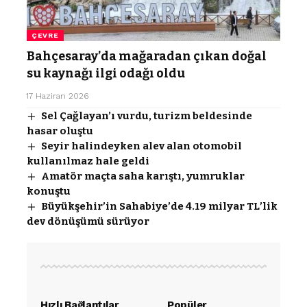
ÇEVRE
Bahçesaray’da mağaradan çıkan doğal
su kaynağı ilgi odağı oldu
17 Haziran 2026
Sel Çağlayan’ı vurdu, turizm beldesinde
hasar oluştu
Seyir halindeyken alev alan otomobil
kullanılmaz hale geldi
Amatör maçta saha karıştı, yumruklar
konuştu
Büyükşehir’in Sahabiye’de 4.19 milyar TL’lik
dev dönüşümü sürüyor
Hızlı Bağlantılar
Popüler