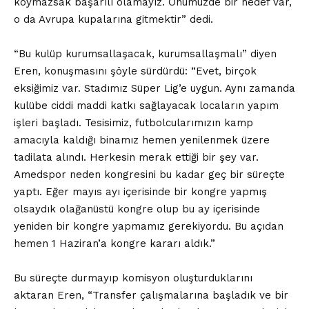
koymazsak başarılı olamayız. Önümüzde bir hedef var,
o da Avrupa kupalarına gitmektir” dedi.
“Bu kulüp kurumsallaşacak, kurumsallaşmalı” diyen
Eren, konuşmasını şöyle sürdürdü: “Evet, birçok
eksiğimiz var. Stadımız Süper Lig’e uygun. Aynı zamanda
kulübe ciddi maddi katkı sağlayacak locaların yapım
işleri başladı. Tesisimiz, futbolcularımızın kamp
amacıyla kaldığı binamız hemen yenilenmek üzere
tadilata alındı. Herkesin merak ettiği bir şey var.
Amedspor neden kongresini bu kadar geç bir süreçte
yaptı. Eğer mayıs ayı içerisinde bir kongre yapmış
olsaydık olağanüstü kongre olup bu ay içerisinde
yeniden bir kongre yapmamız gerekiyordu. Bu açıdan
hemen 1 Haziran’a kongre kararı aldık.”
Bu süreçte durmayıp komisyon oluşturduklarını
aktaran Eren, “Transfer çalışmalarına başladık ve bir