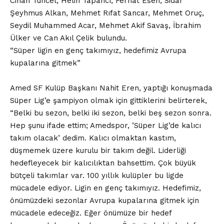
Cihan Tuncel, Helin Tapancı, Ferhat Esen, Sidar
Şeyhmus Alkan, Mehmet Rıfat Sancar, Mehmet Oruç,
Seydil Muhammed Acar, Mehmet Akif Savaş, İbrahim
Ülker ve Can Akıl Çelik bulundu.
“Süper ligin en genç takımıyız, hedefimiz Avrupa
kupalarına gitmek”
Amed SF Kulüp Başkanı Nahit Eren, yaptığı konuşmada
Süper Lig’e şampiyon olmak için gittiklerini belirterek,
“Belki bu sezon, belki iki sezon, belki beş sezon sonra.
Hep şunu ifade ettim; Amedspor, ’Süper Lig’de kalıcı
takım olacak’ dedim. Kalıcı olmaktan kastım,
düşmemek üzere kurulu bir takım değil. Liderliği
hedefleyecek bir kalıcılıktan bahsettim. Çok büyük
bütçeli takımlar var. 100 yıllık kulüpler bu ligde
mücadele ediyor. Ligin en genç takımıyız. Hedefimiz,
önümüzdeki sezonlar Avrupa kupalarına gitmek için
mücadele edeceğiz. Eğer önümüze bir hedef