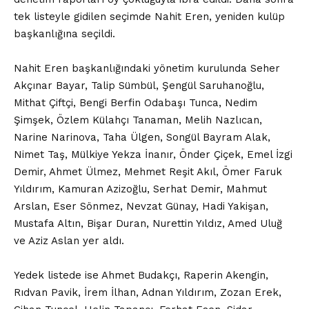
tek listeyle gidilen seçimde Nahit Eren, yeniden kulüp
başkanlığına seçildi.
Nahit Eren başkanlığındaki yönetim kurulunda Seher
Akçınar Bayar, Talip Sümbül, Şengül Saruhanoğlu,
Mithat Çiftçi, Bengi Berfin Odabaşı Tunca, Nedim
Şimşek, Özlem Külahçı Tanaman, Melih Nazlıcan,
Narine Narinova, Taha Ülgen, Songül Bayram Alak,
Nimet Taş, Mülkiye Yekza İnanır, Önder Çiçek, Emel İzgi
Demir, Ahmet Ülmez, Mehmet Reşit Akıl, Ömer Faruk
Yıldırım, Kamuran Azizoğlu, Serhat Demir, Mahmut
Arslan, Eser Sönmez, Nevzat Günay, Hadi Yakişan,
Mustafa Altın, Bişar Duran, Nurettin Yıldız, Amed Uluğ
ve Aziz Aslan yer aldı.
Yedek listede ise Ahmet Budakçı, Raperin Akengin,
Rıdvan Pavik, İrem İlhan, Adnan Yıldırım, Zozan Erek,