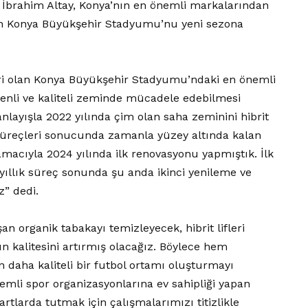
İbrahim Altay, Konya’nın en önemli markalarından
apan Konya Büyükşehir Stadyumu’nu yeni sezona
iri olan Konya Büyükşehir Stadyumu’ndaki en önemli
venli ve kaliteli zeminde mücadele edebilmesi
layışla 2022 yılında çim olan saha zeminini hibrit
üreçleri sonucunda zamanla yüzey altında kalan
 amacıyla 2024 yılında ilk renovasyonu yapmıştık. İlk
ıllık süreç sonunda şu anda ikinci yenileme ve
z” dedi.
an organik tabakayı temizleyecek, hibrit lifleri
 kalitesini artırmış olacağız. Böylece hem
 daha kaliteli bir futbol ortamı oluşturmayı
emli spor organizasyonlarına ev sahipliği yapan
arda tutmak için çalışmalarımızı titizlikle