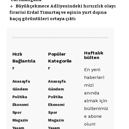
Büyükçekmece Adliyesindeki hırsızlık olayı
firarisi Erdal Timurtaş ve eşinin yurt dışına
kaçış görüntüleri ortaya çıktı
Haftalık
Hızlı
Popüler
bülten
Bağlantıla
Kategorile
r
r
En yeni
haberleri
Anasayfa
Anasayfa
mizi
Gündem
Gündem
anında
Politika
Politika
almak için
Ekonomi
Ekonomi
bültenimiz
Spor
Spor
e abone
Magazin
Magazin
olun!
Yaşam
Yaşam