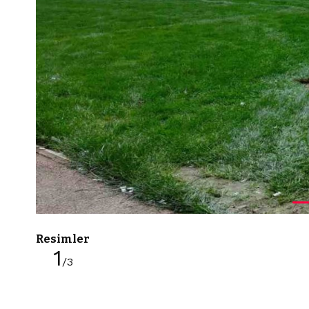
Resimler
1
/3