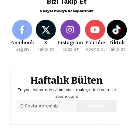
Bizi Takip Et
Sosyal medya hesaplarımız
Facebook
X
Instagram
Youtube
Tiktok
Beğen
Takip et
Takip et
Abone ol
Takip et
Haftalık Bülten
En yeni haberlerimizi anında almak için bültenimize
abone olun!