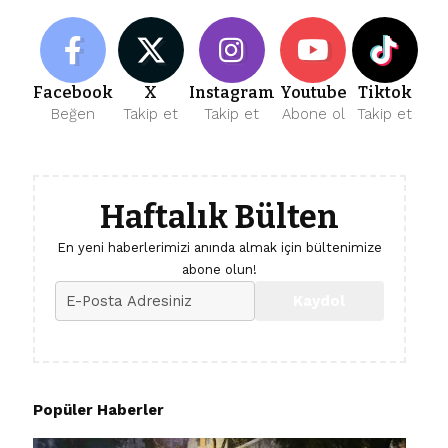
Facebook
X
Instagram
Youtube
Tiktok
Beğen
Takip et
Takip et
Abone ol
Takip et
Haftalık Bülten
En yeni haberlerimizi anında almak için bültenimize
abone olun!
Popüler Haberler