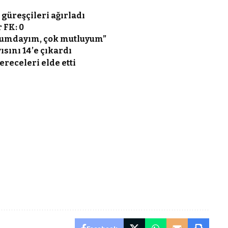
güreşçileri ağırladı
r FK: 0
durumdayım, çok mutluyum”
ısını 14’e çıkardı
ereceleri elde etti