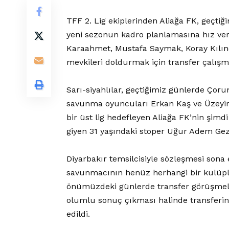
TFF 2. Lig ekiplerinden Aliağa FK, geçti
yeni sezonun kadro planlamasına hız verdi
Karaahmet, Mustafa Saymak, Koray Kılınç 
mevkileri doldurmak için transfer çalışm
Sarı-siyahlılar, geçtiğimiz günlerde Çor
savunma oyuncuları Erkan Kaş ve Üzeyir
bir üst lig hedefleyen Aliağa FK’nin şim
giyen 31 yaşındaki stoper Uğur Adem Gezer 
Diyarbakır temsilcisiyle sözleşmesi sona
savunmacının henüz herhangi bir kulüple
önümüzdeki günlerde transfer görüşmele
olumlu sonuç çıkması halinde transferin 
edildi.