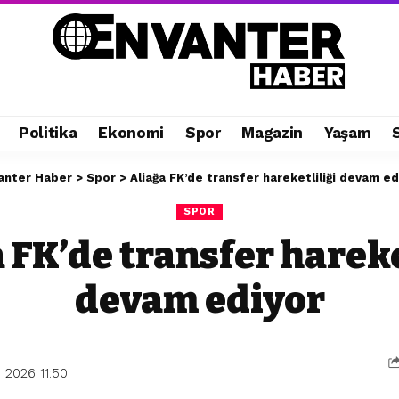
Politika
Ekonomi
Spor
Magazin
Yaşam
anter Haber
>
Spor
>
Aliağa FK’de transfer hareketliliği devam ed
SPOR
 FK’de transfer hareke
devam ediyor
 2026 11:50