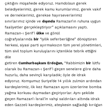
çıktığını müşahede ediyoruz. Hamdolsun gerek
belediyelerimiz, gerek kamu kurumlarımız, gerek vakıf
ve derneklerimiz, gerekse hayırseverlerimiz
sınırlarımız içinde ve
dışında
Ramazan’ın ruhuna uygun
faaliyetler gerçekleştiriyor” açıklamasını yaptı.
Ramazan-ı Şerif’i
ülke
ve gönül
coğrafyalarında
bir
“iyilik seferberliğine” dönüştüren
herkesi, siyasi parti ayırmaksızın tüm yerel yönetimleri,
tüm sivil toplum kuruluşlarını içtenlikle tebrik ettiğini
dile
getiren
Cumhurbaşkanı
Erdoğan,
“Rabbimizin
bir
lütfu
olarak bu Ramazan-ı Şerif’i geçen senelere göre daha
huzurlu, daha sevinçli karşıladık; öyle de idrak
ediyoruz. Komşumuz Suriye’de 14 yıllık zulmün ardından
kardeşlerimiz, ilk kez Ramazan ayını üzerlerine bomba
yağma korkusu duymadan geçiriyorlar. Aynı şekilde
geçen Ramazan’ı İsrail’in vahşi saldırıları altında idrak
eden Gazzeli kardeşlerimiz, ateşkesin sağladığı kırılgan