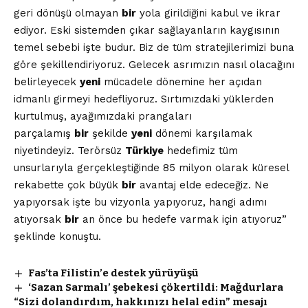
geri dönüşü olmayan
bir
yola girildiğini kabul ve ikrar
ediyor. Eski sistemden çıkar sağlayanların kaygısının
temel sebebi işte budur. Biz de tüm stratejilerimizi buna
göre şekillendiriyoruz. Gelecek asrımızın nasıl olacağını
belirleyecek
yeni
mücadele dönemine her açıdan
idmanlı girmeyi hedefliyoruz. Sırtımızdaki yüklerden
kurtulmuş, ayağımızdaki prangaları
parçalamış
bir
şekilde
yeni
dönemi karşılamak
niyetindeyiz. Terörsüz
Türkiye
hedefimiz tüm
unsurlarıyla gerçekleştiğinde 85 milyon olarak küresel
rekabette çok büyük
bir
avantaj elde edeceğiz. Ne
yapıyorsak işte bu vizyonla yapıyoruz, hangi adımı
atıyorsak
bir
an önce bu hedefe varmak için atıyoruz”
şeklinde konuştu.
Fas’ta Filistin’e destek yürüyüşü
‘Sazan Sarmalı’ şebekesi çökertildi: Mağdurlara
“Sizi dolandırdım, hakkınızı helal edin” mesajı