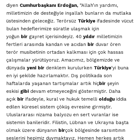
diyen
Cumhurbaşkanı
Erdoğan,
“Allah’ın yardımı,
milletimizin de desteğiyle inşallah bunların da mutlaka
üstesinden geleceğiz. Terörsüz
Türkiye
ifadesinde vücut
bulan hedeflerimize süratle ulaşmak için
yoğun
bir
gayret içerisindeyiz. 40
yıldır
milletimizin
fertleri arasında kandan ve acıdan
bir
duvar ören
terör musibetinin ortadan kalkması için çok hassas
çalışmalar yürütüyoruz. Amacımız, bölgemizde ve
dünyada
yeni
bir
denklem kurulurken
Türkiye
‘yi buna
en iyi şekilde hazırlamaktır. Dış politikada son
haftalarda yaşanan tartışmalar artık hiç
bir
şeyin
eskisi
gibi
devam etmeyeceğini göstermiştir. Daha
açık
bir
ifadeyle, kural ve hukuk temelli
olduğu
iddia
edilen küresel sistem çöküş evresine girmiştir.
Uluslararası nizama balyozu en sert vuranlar ise
sistemin banileridir. Filistin, Lübnan ve Ukrayna başta
olmak üzere dünyanın
bir
çok bölgesinde sarsıntının
seslerini hepimiz duymaktayız. Hemen herkes artık