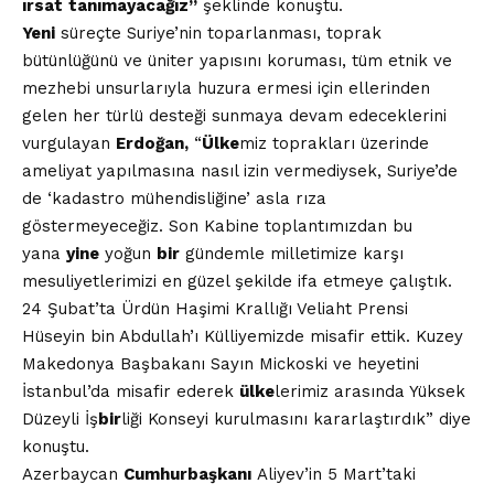
ırsat
tanımayacağız”
şeklinde konuştu.
Yeni
süreçte Suriye’nin toparlanması, toprak
bütünlüğünü ve üniter yapısını koruması, tüm etnik ve
mezhebi unsurlarıyla huzura ermesi için ellerinden
gelen her türlü desteği sunmaya devam edeceklerini
vurgulayan
Erdoğan,
“
Ülke
miz toprakları üzerinde
ameliyat yapılmasına nasıl izin vermediysek, Suriye’de
de ‘kadastro mühendisliğine’ asla rıza
göstermeyeceğiz. Son Kabine toplantımızdan bu
yana
yine
yoğun
bir
gündemle milletimize karşı
mesuliyetlerimizi en güzel şekilde ifa etmeye çalıştık.
24 Şubat’ta Ürdün Haşimi Krallığı Veliaht Prensi
Hüseyin bin Abdullah’ı Külliyemizde misafir ettik. Kuzey
Makedonya Başbakanı Sayın Mickoski ve heyetini
İstanbul’da misafir ederek
ülke
lerimiz arasında Yüksek
Düzeyli İş
bir
liği Konseyi kurulmasını kararlaştırdık” diye
konuştu.
Azerbaycan
Cumhurbaşkanı
Aliyev’in 5 Mart’taki