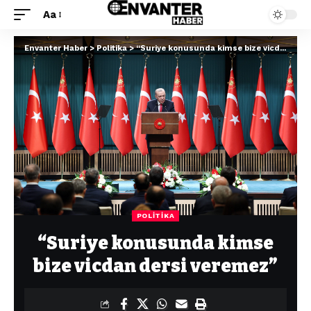
Aa
Envanter Haber
>
Politika
>
“Suriye konusunda kimse bize vicdan dersi veremez”
POLITIKA
“Suriye konusunda kimse
bize vicdan dersi veremez”