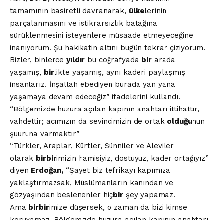
tamamının basiretli davranarak,
ülke
lerinin
parçalanmasını ve istikrarsızlık batağına
sürüklenmesini isteyenlere müsaade etmeyeceğine
inanıyorum. Şu hakikatin altını bugün tekrar çiziyorum.
Bizler, binlerce
yıldır
bu coğrafyada
bir
arada
yaşamış,
bir
likte yaşamış, aynı kaderi paylaşmış
insanlarız. İnşallah ebediyen burada yan yana
yaşamaya devam edeceğiz” ifadelerini kullandı.
“Bölgemizde huzura açılan kapının anahtarı ittihattır,
vahdettir; acımızın da sevincimizin de ortak
olduğu
nun
şuuruna varmaktır”
“Türkler, Araplar, Kürtler, Sünniler ve Aleviler
olarak
bir
bir
imizin hamisiyiz, dostuyuz, kader ortağıyız”
diyen
Erdoğan,
“Şayet biz tefrikayı kapımıza
yaklaştırmazsak, Müslümanların kanından ve
gözyaşından beslenenler hiç
bir
şey yapamaz.
Ama
bir
bir
imize düşersek, o zaman da bizi kimse
koruyamaz. Bölgemizde huzura açılan kapının anahtarı