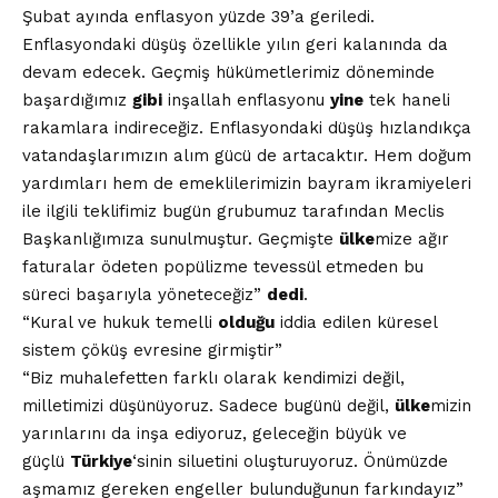
Şubat ayında enflasyon yüzde 39’a geriledi.
Enflasyondaki düşüş özellikle yılın geri kalanında da
devam edecek. Geçmiş hükümetlerimiz döneminde
başardığımız
gibi
inşallah enflasyonu
yine
tek haneli
rakamlara indireceğiz. Enflasyondaki düşüş hızlandıkça
vatandaşlarımızın alım gücü de artacaktır. Hem doğum
yardımları hem de emeklilerimizin bayram ikramiyeleri
ile ilgili teklifimiz bugün grubumuz tarafından Meclis
Başkanlığımıza sunulmuştur. Geçmişte
ülke
mize ağır
faturalar ödeten popülizme tevessül etmeden bu
süreci başarıyla yöneteceğiz”
dedi
.
“Kural ve hukuk temelli
olduğu
iddia edilen küresel
sistem çöküş evresine girmiştir”
“Biz muhalefetten farklı olarak kendimizi değil,
milletimizi düşünüyoruz. Sadece bugünü değil,
ülke
mizin
yarınlarını da inşa ediyoruz, geleceğin büyük ve
güçlü
Türkiye
‘sinin siluetini oluşturuyoruz. Önümüzde
aşmamız gereken engeller bulunduğunun farkındayız”