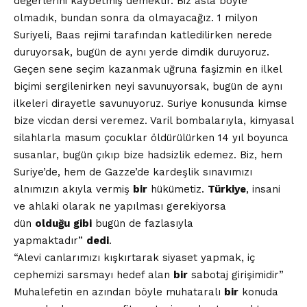
değerlerini kaybetmiş demektir. Biz asla böyle
olmadık, bundan sonra da olmayacağız. 1 milyon
Suriyeli, Baas rejimi tarafından katledilirken nerede
duruyorsak, bugün de aynı yerde dimdik duruyoruz.
Geçen sene seçim kazanmak uğruna faşizmin en ilkel
biçimi sergilenirken neyi savunuyorsak, bugün de aynı
ilkeleri dirayetle savunuyoruz. Suriye konusunda kimse
bize vicdan dersi veremez. Varil bombalarıyla, kimyasal
silahlarla masum çocuklar öldürülürken 14 yıl boyunca
susanlar, bugün çıkıp bize hadsizlik edemez. Biz, hem
Suriye’de, hem de Gazze’de kardeşlik sınavımızı
alnımızın akıyla vermiş
bir
hükümetiz.
Türkiye
, insani
ve ahlaki olarak ne yapılması gerekiyorsa
dün
olduğu
gibi
bugün de fazlasıyla
yapmaktadır”
dedi
.
“Alevi canlarımızı kışkırtarak siyaset yapmak, iç
cephemizi sarsmayı hedef alan
bir
sabotaj girişimidir”
Muhalefetin en azından böyle muhataralı
bir
konuda