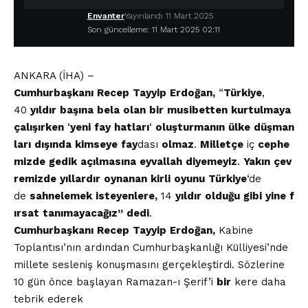
Envanter
Yayınlandı 11 Mart 2025
Son güncelleme: 11 Mart 2025 02:11
ANKARA (İHA) –
Cumhurbaşkanı
Recep
Tayyip
Erdoğan,
“
Türkiye
,
40
yıldır
başına
bela
olan
bir
musibetten
kurtulmaya
çalışırken
‘
yeni
fay
hatları
‘
oluşturmanın
ülke
düşman
ları
dışında
kimseye
fay
dası
olmaz
.
Milletçe
iç
cephe
mizde
gedik
açılmasına
eyvallah
diyemeyiz
.
Yakın
çev
remizde
yıllardır
oynanan
kirli
oyunu
Türkiye
‘de
de
sahnelemek
isteyenlere,
14
yıldır
olduğu
gibi
yine
f
ırsat
tanımayacağız”
dedi
.
Cumhurbaşkanı
Recep
Tayyip
Erdoğan,
Kabine
Toplantısı’nın ardından Cumhurbaşkanlığı Külliyesi’nde
millete sesleniş konuşmasını gerçekleştirdi. Sözlerine
10 gün önce başlayan Ramazan-ı Şerif’i
bir
kere daha
tebrik ederek