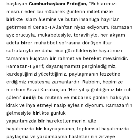
başlayan
Cumhurbaşkanı
Erdoğan,
“Ruhlarımızı
mesrur eden bu mübarek günlerin milletimizle
bir
likte İslam âlemine ve bütün insanlığa hayırlar
getirmesini Cenab-ı Allah’tan niyaz ediyorum. Ramazan
ayı; orucuyla, mukabelesiyle, teravihiyle, her akşam
adeta
bir
er muhabbet sofrasına dönüşen iftar
sofralarıyla ve daha nice güzellikleriyle hayatımızı
tamamen kuşatan
bir
rahmet ve bereket mevsimidir.
Ramazan-ı Şerif, dayanışmamızı perçinlediğimiz,
kardeşliğimizi yücelttiğimiz, paylaşmanın lezzetine
erdiğimiz müstesna zamanlardır. Rabbim, hepimize
merhum Sezai Karakoç’un ‘Her yıl çağrıldığımız
bir
ruh
şöleni’
dedi
ği bu mutena ve mübarek günleri hakkıyla
idrak ve ihya etmeyi nasip eylesin diyorum. Ramazan’ın
gelmesiyle
bir
likte günlük
yaşantımızda
bir
hareketlenmenin, aile
hayatımızda
bir
kaynaşmanın, toplumsal hayatımızda
paylaşma ve yardımlaşma hasletlerinin zirveye