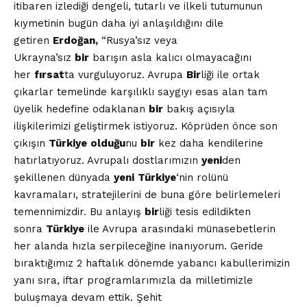
itibaren izlediği dengeli, tutarlı ve ilkeli tutumunun
kıymetinin bugün daha iyi anlaşıldığını dile
getiren
Erdoğan,
“Rusya’sız veya
Ukrayna’sız
bir
barışın asla kalıcı olmayacağını
her
fırsat
ta vurguluyoruz. Avrupa
Bir
liği ile ortak
çıkarlar temelinde karşılıklı saygıyı esas alan tam
üyelik hedefine odaklanan
bir
bakış açısıyla
ilişkilerimizi geliştirmek istiyoruz. Köprüden önce son
çıkışın
Türkiye
olduğu
nu
bir
kez daha kendilerine
hatırlatıyoruz. Avrupalı dostlarımızın
yeni
den
şekillenen dünyada
yeni
Türkiye
‘nin rolünü
kavramaları, stratejilerini de buna göre belirlemeleri
temennimizdir. Bu anlayış
bir
liği tesis edildikten
sonra
Türkiye
ile Avrupa arasındaki münasebetlerin
her alanda hızla serpileceğine inanıyorum. Geride
bıraktığımız 2 haftalık dönemde yabancı kabullerimizin
yanı sıra, iftar programlarımızla da milletimizle
buluşmaya devam ettik. Şehit