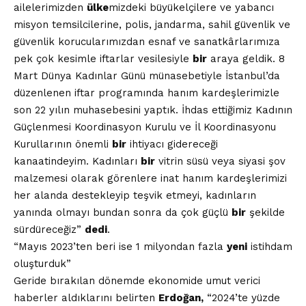
ailelerimizden
ülke
mizdeki büyükelçilere ve yabancı
misyon temsilcilerine, polis, jandarma, sahil güvenlik ve
güvenlik korucularımızdan esnaf ve sanatkârlarımıza
pek çok kesimle iftarlar vesilesiyle
bir
araya geldik. 8
Mart Dünya Kadınlar Günü münasebetiyle İstanbul’da
düzenlenen iftar programında hanım kardeşlerimizle
son 22 yılın muhasebesini yaptık. İhdas ettiğimiz Kadının
Güçlenmesi Koordinasyon Kurulu ve İl Koordinasyonu
Kurullarının önemli
bir
ihtiyacı gidereceği
kanaatindeyim. Kadınları
bir
vitrin süsü veya siyasi şov
malzemesi olarak görenlere inat hanım kardeşlerimizi
her alanda destekleyip teşvik etmeyi, kadınların
yanında olmayı bundan sonra da çok güçlü
bir
şekilde
sürdüreceğiz”
dedi
.
“Mayıs 2023’ten beri ise 1 milyondan fazla
yeni
istihdam
oluşturduk”
Geride bırakılan dönemde ekonomide umut verici
haberler aldıklarını belirten
Erdoğan,
“2024’te yüzde