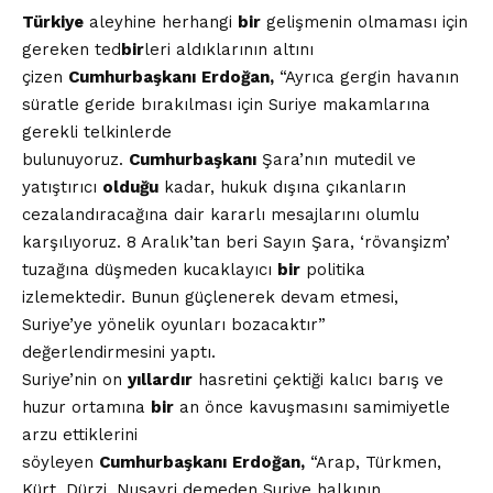
Türkiye
aleyhine herhangi
bir
gelişmenin olmaması için
gereken ted
bir
leri aldıklarının altını
çizen
Cumhurbaşkanı
Erdoğan,
“Ayrıca gergin havanın
süratle geride bırakılması için Suriye makamlarına
gerekli telkinlerde
bulunuyoruz.
Cumhurbaşkanı
Şara’nın mutedil ve
yatıştırıcı
olduğu
kadar, hukuk dışına çıkanların
cezalandıracağına dair kararlı mesajlarını olumlu
karşılıyoruz. 8 Aralık’tan beri Sayın Şara, ‘rövanşizm’
tuzağına düşmeden kucaklayıcı
bir
politika
izlemektedir. Bunun güçlenerek devam etmesi,
Suriye’ye yönelik oyunları bozacaktır”
değerlendirmesini yaptı.
Suriye’nin on
yıllardır
hasretini çektiği kalıcı barış ve
huzur ortamına
bir
an önce kavuşmasını samimiyetle
arzu ettiklerini
söyleyen
Cumhurbaşkanı
Erdoğan,
“Arap, Türkmen,
Kürt, Dürzi, Nusayri demeden Suriye halkının