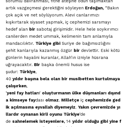
sorumlu davranması, fitne ateşine odun taşımaktan
artık vazgeçmesi gerektiğini söyleyen
Erdoğan,
“Bakın
çok açık ve net söylüyorum. Alevi canlarımızı
kışkırtarak siyaset yapmak, iç cephemizi sarsmayı
hedef alan
bir
sabotaj girişimidir. Hele hele soykırımcı
canilerden medet ummak, kelimenin tam anlamıyla
mandacılıktır.
Türkiye
gibi
Suriye de bağımsızlığını
şehit kanlarıyla kazanmış özgür
bir
devlettir. Eski kötü
günlerin hayalini kuranlar, Allah’ın izniyle hüsrana
uğrayacaktır.
Bir
başka önemli husus ise
şudur:
Türkiye
,
40
yıldır
başına
bela
olan
bir
musibetten
kurtulmaya
çalışırken
,
‘
yeni
fay
hatları
‘
oluşturmanın
ülke
düşmanları
dışınd
a
kimseye
fay
dası
olmaz
.
Milletçe
iç
cephemizde
ged
ik
açılmasına
eyvallah
diyemeyiz
.
Yakın
çevremizde
yı
llardır
oynanan
kirli
oyunu
Türkiye
‘de
de
sahnelemek
isteyenlere,
14
yıldır
olduğu
gibi
yine
f