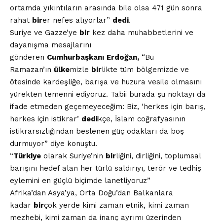
ortamda yıkıntıların arasında bile olsa 471 gün sonra
rahat
bir
er nefes alıyorlar”
dedi
.
Suriye ve Gazze’ye
bir
kez daha muhabbetlerini ve
dayanışma mesajlarını
gönderen
Cumhurbaşkanı
Erdoğan,
“Bu
Ramazan’ın
ülke
mizle
bir
likte tüm bölgemizde ve
ötesinde kardeşliğe, barışa ve huzura vesile olmasını
yürekten temenni ediyoruz. Tabii burada şu noktayı da
ifade etmeden geçemeyeceğim: Biz, ‘herkes için barış,
herkes için istikrar’
dedi
kçe, İslam coğrafyasının
istikrarsızlığından beslenen güç odakları da boş
durmuyor” diye konuştu.
“
Türkiye
olarak Suriye’nin
bir
liğini, dirliğini, toplumsal
barışını hedef alan her türlü saldırıyı, terör ve tedhiş
eylemini en güçlü biçimde lanetliyoruz”
Afrika’dan Asya’ya, Orta Doğu’dan Balkanlara
kadar
bir
çok yerde kimi zaman etnik, kimi zaman
mezhebi, kimi zaman da inanç ayrımı üzerinden