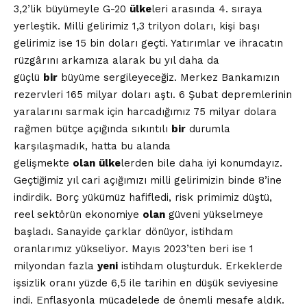
3,2’lik büyümeyle G-20
ülke
leri arasında 4. sıraya
yerleştik. Milli gelirimiz 1,3 trilyon doları, kişi başı
gelirimiz ise 15 bin doları geçti. Yatırımlar ve ihracatın
rüzgârını arkamıza alarak bu yıl daha da
güçlü
bir
büyüme sergileyeceğiz. Merkez Bankamızın
rezervleri 165 milyar doları aştı. 6 Şubat depremlerinin
yaralarını sarmak için harcadığımız 75 milyar dolara
rağmen bütçe açığında sıkıntılı
bir
durumla
karşılaşmadık, hatta bu alanda
gelişmekte
olan
ülke
lerden bile daha iyi konumdayız.
Geçtiğimiz yıl cari açığımızı milli gelirimizin binde 8’ine
indirdik. Borç yükümüz hafifledi, risk primimiz düştü,
reel sektörün ekonomiye
olan
güveni yükselmeye
başladı. Sanayide çarklar dönüyor, istihdam
oranlarımız yükseliyor. Mayıs 2023’ten beri ise 1
milyondan fazla
yeni
istihdam oluşturduk. Erkeklerde
işsizlik oranı yüzde 6,5 ile tarihin en düşük seviyesine
indi. Enflasyonla mücadelede de önemli mesafe aldık.