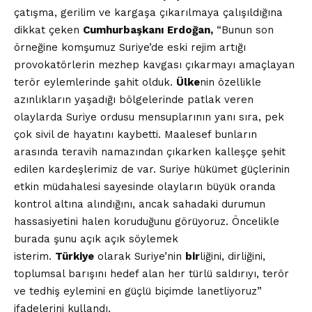
çatışma, gerilim ve kargaşa çıkarılmaya çalışıldığına
dikkat çeken
Cumhurbaşkanı
Erdoğan,
“Bunun son
örneğine komşumuz Suriye’de eski rejim artığı
provokatörlerin mezhep kavgası çıkarmayı amaçlayan
terör eylemlerinde şahit olduk.
Ülke
nin özellikle
azınlıkların yaşadığı bölgelerinde patlak veren
olaylarda Suriye ordusu mensuplarının yanı sıra, pek
çok sivil de hayatını kaybetti. Maalesef bunların
arasında teravih namazından çıkarken kalleşçe şehit
edilen kardeşlerimiz de var. Suriye hükümet güçlerinin
etkin müdahalesi sayesinde olayların büyük oranda
kontrol altına alındığını, ancak sahadaki durumun
hassasiyetini halen koruduğunu görüyoruz. Öncelikle
burada şunu açık açık söylemek
isterim.
Türkiye
olarak Suriye’nin
bir
liğini, dirliğini,
toplumsal barışını hedef alan her türlü saldırıyı, terör
ve tedhiş eylemini en güçlü biçimde lanetliyoruz”
ifadelerini kullandı.