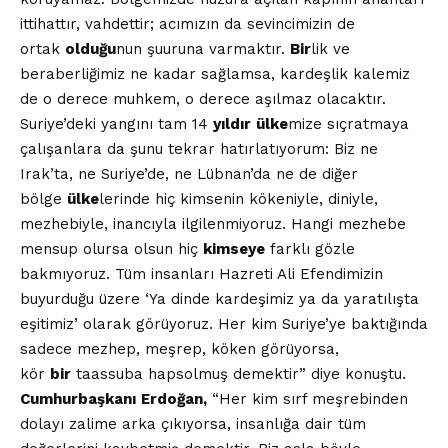
ittihattır, vahdettir; acımızın da sevincimizin de
ortak
olduğu
nun şuuruna varmaktır.
Bir
lik ve
beraberliğimiz ne kadar sağlamsa, kardeşlik kalemiz
de o derece muhkem, o derece aşılmaz olacaktır.
Suriye’deki yangını tam 14
yıldır
ülke
mize sıçratmaya
çalışanlara da şunu tekrar hatırlatıyorum: Biz ne
Irak’ta, ne Suriye’de, ne Lübnan’da ne de diğer
bölge
ülke
lerinde hiç kimsenin kökeniyle, diniyle,
mezhebiyle, inancıyla ilgilenmiyoruz. Hangi mezhebe
mensup olursa olsun hiç
kimseye
farklı gözle
bakmıyoruz. Tüm insanları Hazreti Ali Efendimizin
buyurduğu üzere ‘Ya dinde kardeşimiz ya da yaratılışta
eşitimiz’ olarak görüyoruz. Her kim Suriye’ye baktığında
sadece mezhep, meşrep, köken görüyorsa,
kör
bir
taassuba hapsolmuş demektir” diye konuştu.
Cumhurbaşkanı
Erdoğan,
“Her kim sırf meşrebinden
dolayı zalime arka çıkıyorsa, insanlığa dair tüm