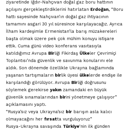
ziyaretinde Iğdır-Nahçıvan doğal gaz boru hattının
açılışını gerçekleştirdiklerini hatırlatan
Erdoğan,
“Boru
hattı sayesinde Nahçıvan’ın doğal gaz ihtiyacının
tamamını asgari 30 yıl süresince karşılayacağız. Ayrıca
İlham kardeşimle Ermenistan’la barış müzakereleri
başta olmak üzere pek çok mühim konuyu istişare
ettik. Cuma günü video konferans vasıtasıyla
katıldığımız Avrupa
Bir
liği Fikirdaş
Ülke
ler Çevrimiçi
Toplantısı’nda güvenlik ve savunma konularını ele
aldık. Son dönemde özellikle Ukrayna bağlamında
yaşanan tartışmaların
bir
lik üyesi
ülke
lerde endişe ile
karşılandığı görülüyor. Avrupa
Bir
liği doğrusunu
söylemek gerekirse
yakın
zamandaki en büyük
güvenlik sınamalarından
bir
ini yönetmeye çalışıyor”
açıklamasını yaptı.
“Rusya’sız veya Ukrayna’sız
bir
barışın asla kalıcı
olmayacağını her
fırsat
ta vurguluyoruz”
Rusya-Ukrayna savaşında
Türkiye
‘nin ilk günden