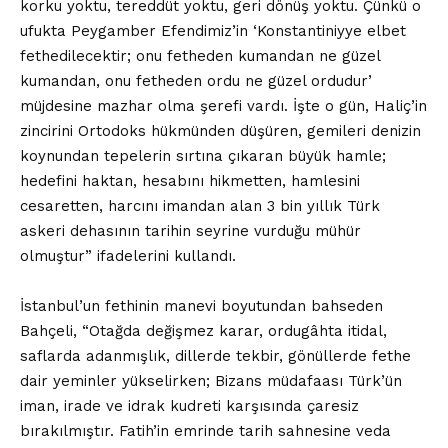
korku yoktu, tereddüt yoktu, geri dönüş yoktu. Çünkü o
ufukta Peygamber Efendimiz’in ‘Konstantiniyye elbet
fethedilecektir; onu fetheden kumandan ne güzel
kumandan, onu fetheden ordu ne güzel ordudur’
müjdesine mazhar olma şerefi vardı. İşte o gün, Haliç’in
zincirini Ortodoks hükmünden düşüren, gemileri denizin
koynundan tepelerin sırtına çıkaran büyük hamle;
hedefini haktan, hesabını hikmetten, hamlesini
cesaretten, harcını imandan alan 3 bin yıllık Türk
askeri dehasının tarihin seyrine vurduğu mühür
olmuştur” ifadelerini kullandı.
İstanbul’un fethinin manevi boyutundan bahseden
Bahçeli, “Otağda değişmez karar, ordugâhta itidal,
saflarda adanmışlık, dillerde tekbir, gönüllerde fethe
dair yeminler yükselirken; Bizans müdafaası Türk’ün
iman, irade ve idrak kudreti karşısında çaresiz
bırakılmıştır. Fatih’in emrinde tarih sahnesine veda