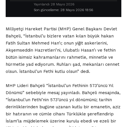
Yayınlandı 28 Mayıs 2026
Son güncelleme: 28 Mayıs 2026 18:56
Milliyetçi Hareket Partisi (MHP) Genel Başkanı Devlet
Bahçeli, “İstanbul’u bizlere vatan kılan büyük hakan
Fatih Sultan Mehmed Han’ı; onun yiğit askerlerini,
Akşemseddin Hazretleri’ni, Ulubatlı Hasan’ı ve fethin
bütün isimsiz kahramanlarını rahmetle, minnetle ve
hürmetle yad ediyorum. Ruhları şad, mekanları cennet
olsun. İstanbul’un Fethi kutlu olsun” dedi.
MHP Lideri Bahçeli “İstanbul’un Fethinin 573’üncü Yıl
Dönümü” sebebiyle mesaj yayınladı. Bahçeli mesajında,
“İstanbul’un Fethi’nin 573’üncü yıl dönümünü; tarihin
derinliklerinden bugüne uzanan kutlu bir emanetin, aziz
bir hatıranın ve cümle cihanı Türklükle şereflendirip
İslam’la müjdelemek üzerine kurulu ebedi ve ezeli bir