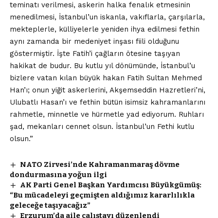
teminatı verilmesi, askerin halka fenalık etmesinin
menedilmesi, İstanbul’un iskanla, vakıflarla, çarşılarla,
mekteplerle, külliyelerle yeniden ihya edilmesi fethin
aynı zamanda bir medeniyet inşası fiili olduğunu
göstermiştir. İşte Fatih’i çağların ötesine taşıyan
hakikat de budur. Bu kutlu yıl dönümünde, İstanbul’u
bizlere vatan kılan büyük hakan Fatih Sultan Mehmed
Han’ı; onun yiğit askerlerini, Akşemseddin Hazretleri’ni,
Ulubatlı Hasan’ı ve fethin bütün isimsiz kahramanlarını
rahmetle, minnetle ve hürmetle yad ediyorum. Ruhları
şad, mekanları cennet olsun. İstanbul’un Fethi kutlu
olsun.”
NATO Zirvesi’nde Kahramanmaraş dövme
dondurmasına yoğun ilgi
AK Parti Genel Başkan Yardımcısı Büyükgümüş:
“Bu mücadeleyi geçmişten aldığımız kararlılıkla
geleceğe taşıyacağız”
Erzurum’da aile çalıştayı düzenlendi