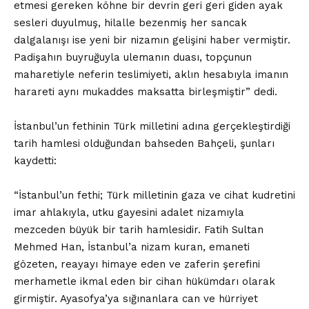
etmesi gereken köhne bir devrin geri geri giden ayak
sesleri duyulmuş, hilalle bezenmiş her sancak
dalgalanışı ise yeni bir nizamın gelişini haber vermiştir.
Padişahın buyruğuyla ulemanın duası, topçunun
maharetiyle neferin teslimiyeti, aklın hesabıyla imanın
harareti aynı mukaddes maksatta birleşmiştir” dedi.
İstanbul’un fethinin Türk milletini adına gerçekleştirdiği
tarih hamlesi olduğundan bahseden Bahçeli, şunları
kaydetti:
“İstanbul’un fethi; Türk milletinin gaza ve cihat kudretini
imar ahlakıyla, utku gayesini adalet nizamıyla
mezceden büyük bir tarih hamlesidir. Fatih Sultan
Mehmed Han, İstanbul’a nizam kuran, emaneti
gözeten, reayayı himaye eden ve zaferin şerefini
merhametle ikmal eden bir cihan hükümdarı olarak
girmiştir. Ayasofya’ya sığınanlara can ve hürriyet