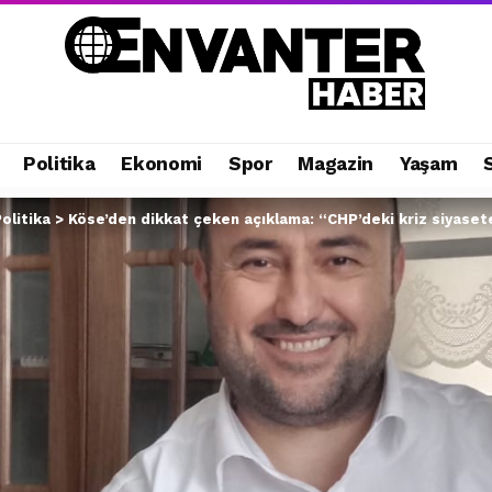
Politika
Ekonomi
Spor
Magazin
Yaşam
olitika
>
Köse’den dikkat çeken açıklama: “CHP’deki kriz siyaset