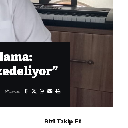
klama:
zedeliyor”
paylaş
Bizi Takip Et