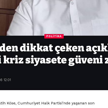
POLITIKA
den dikkat çeken açı
 kriz siyasete güveni 
6 12:01
tih Köse, Cumhuriyet Halk Partisi’nde yaşanan son