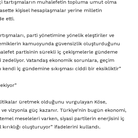
i içi tartışmaların muhalefetin topluma umut olma
yasette kişisel hesaplaşmalar yerine milletin
e etti.
şmaları, parti yönetimine yönelik eleştiriler ve
olemiklerin kamuoyunda güvensizlik oluşturduğunu
halefet partisinin sürekli iç çekişmelerle gündeme
i zedeliyor. Vatandaş ekonomik sorunlara, geçim
kendi iç gündemine sıkışması ciddi bir eksikliktir”
ekiyor”
olitikalar üretmek olduğunu vurgulayan Köse,
 ve vizyonla güç kazanır. Türkiye’nin bugün ekonomi,
 temel meseleleri varken, siyasi partilerin enerjisini iç
rıklığı oluşturuyor” ifadelerini kullandı.