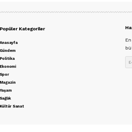
Ha
Popüler Kategoriler
En
Anasayfa
bü
Gündem
Politika
Ekonomi
Spor
Magazin
Yaşam
Sağlık
Kültür Sanat