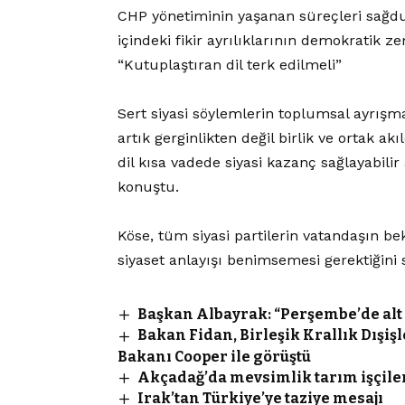
CHP yönetiminin yaşanan süreçleri sağduy
içindeki fikir ayrılıklarının demokratik 
“Kutuplaştıran dil terk edilmeli”
Sert siyasi söylemlerin toplumsal ayrışmay
artık gerginlikten değil birlik ve ortak ak
dil kısa vadede siyasi kazanç sağlayabili
konuştu.
Köse, tüm siyasi partilerin vatandaşın be
siyaset anlayışı benimsemesi gerektiğini s
Başkan Albayrak: “Perşembe’de alt 
Bakan Fidan, Birleşik Krallık Dışişl
Bakanı Cooper ile görüştü
Akçadağ’da mevsimlik tarım işçileri
Irak’tan Türkiye’ye taziye mesajı