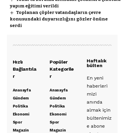
yapım eğitimi verildi
Toplanan çöpler vatandaşların çevre
konusundaki duyarsızlığını gözler önüne
serdi
Haftalık
Hızlı
Popüler
bülten
Bağlantıla
Kategorile
r
r
En yeni
haberleri
Anasayfa
Anasayfa
mizi
Gündem
Gündem
anında
Politika
Politika
almak için
Ekonomi
Ekonomi
bültenimiz
Spor
Spor
e abone
Magazin
Magazin