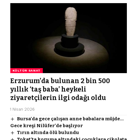
KÜLTÜR SANAT
Erzurum’da bulunan 2 bin 500
yıllık ‘taş baba’ heykeli
ziyaretçilerin ilgi odağı oldu
1 Nisan 2026
Bursa’da gece çalışan anne babalara müjde…
Gece kreşi Nilüfer’de başlıyor
Tırın altında ölü bulundu
Tokat’ta koruma altındaki çocuklara çikolata