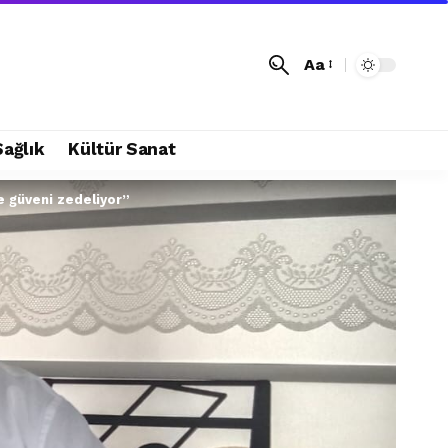
Aa
Sağlık
Kültür Sanat
e güveni zedeliyor”