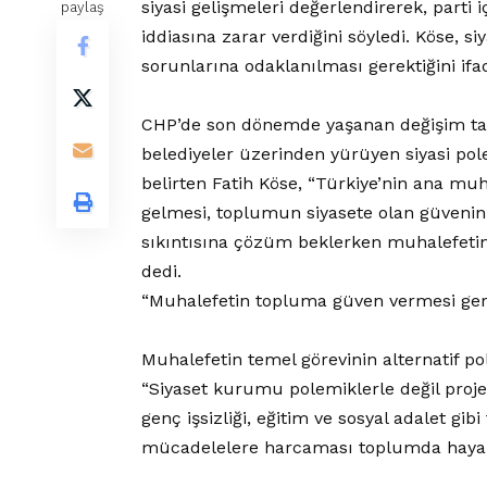
siyasi gelişmeleri değerlendirerek, part
paylaş
iddiasına zarar verdiğini söyledi. Köse, si
sorunlarına odaklanılması gerektiğini ifad
CHP’de son dönemde yaşanan değişim tartı
belediyeler üzerinden yürüyen siyasi p
belirten Fatih Köse, “Türkiye’nin ana mu
gelmesi, toplumun siyasete olan güvenin
sıkıntısına çözüm beklerken muhalefetin 
dedi.
“Muhalefetin topluma güven vermesi ger
Muhalefetin temel görevinin alternatif p
“Siyaset kurumu polemiklerle değil proje
genç işsizliği, eğitim ve sosyal adalet gibi
mücadelelere harcaması toplumda hayal kı