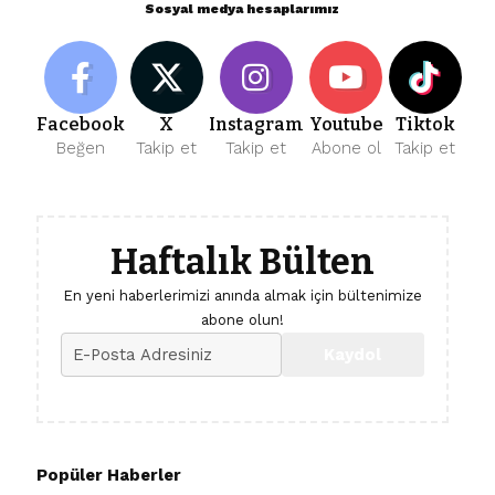
Sosyal medya hesaplarımız
Facebook
X
Instagram
Youtube
Tiktok
Beğen
Takip et
Takip et
Abone ol
Takip et
Haftalık Bülten
En yeni haberlerimizi anında almak için bültenimize
abone olun!
Popüler Haberler