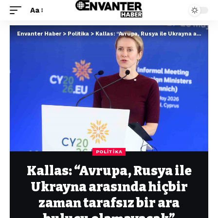
Aa
Envanter Haber
>
Politika
>
Kallas: “Avrupa, Rusya ile Ukrayna arasında hiçbir zaman tarafsız bir ara bulucu olamayacak”
POLITIKA
Kallas: “Avrupa, Rusya ile
Ukrayna arasında hiçbir
zaman tarafsız bir ara