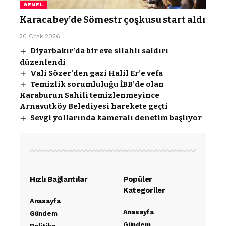
GENEL
Karacabey’de Sömestr çoşkusu start aldı
20 Ocak 2026
Diyarbakır’da bir eve silahlı saldırı
düzenlendi
Vali Sözer’den gazi Halil Er’e vefa
Temizlik sorumluluğu İBB’de olan
Karaburun Sahili temizlenmeyince
Arnavutköy Belediyesi harekete geçti
Sevgi yollarında kameralı denetim başlıyor
Hızlı Bağlantılar
Popüler
Kategoriler
Anasayfa
Anasayfa
Gündem
Gündem