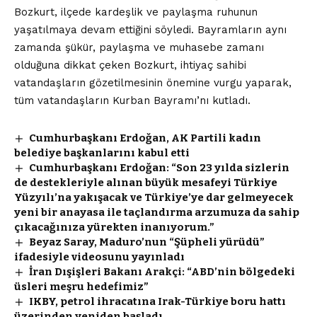
Bozkurt, ilçede kardeşlik ve paylaşma ruhunun
yaşatılmaya devam ettiğini söyledi. Bayramların aynı
zamanda şükür, paylaşma ve muhasebe zamanı
olduğuna dikkat çeken Bozkurt, ihtiyaç sahibi
vatandaşların gözetilmesinin önemine vurgu yaparak,
tüm vatandaşların Kurban Bayramı’nı kutladı.
Cumhurbaşkanı Erdoğan, AK Partili kadın
belediye başkanlarını kabul etti
Cumhurbaşkanı Erdoğan: “Son 23 yılda sizlerin
de destekleriyle alınan büyük mesafeyi Türkiye
Yüzyılı’na yakışacak ve Türkiye’ye dar gelmeyecek
yeni bir anayasa ile taçlandırma arzumuza da sahip
çıkacağınıza yürekten inanıyorum.”
Beyaz Saray, Maduro’nun “Şüpheli yürüdü”
ifadesiyle videosunu yayınladı
İran Dışişleri Bakanı Arakçi: “ABD’nin bölgedeki
üsleri meşru hedefimiz”
IKBY, petrol ihracatına Irak-Türkiye boru hattı
üzerinden yeniden başladı