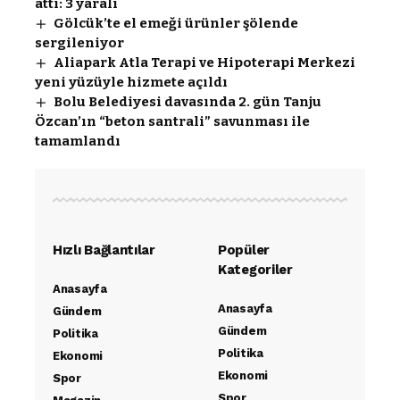
attı: 3 yaralı
Gölcük’te el emeği ürünler şölende
sergileniyor
Aliapark Atla Terapi ve Hipoterapi Merkezi
yeni yüzüyle hizmete açıldı
Bolu Belediyesi davasında 2. gün Tanju
Özcan’ın “beton santrali” savunması ile
tamamlandı
Hızlı Bağlantılar
Popüler
Kategoriler
Anasayfa
Anasayfa
Gündem
Gündem
Politika
Politika
Ekonomi
Ekonomi
Spor
Spor