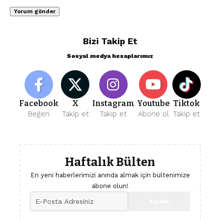
Bizi Takip Et
Sosyal medya hesaplarımız
Facebook
X
Instagram
Youtube
Tiktok
Beğen
Takip et
Takip et
Abone ol
Takip et
Haftalık Bülten
En yeni haberlerimizi anında almak için bültenimize
abone olun!