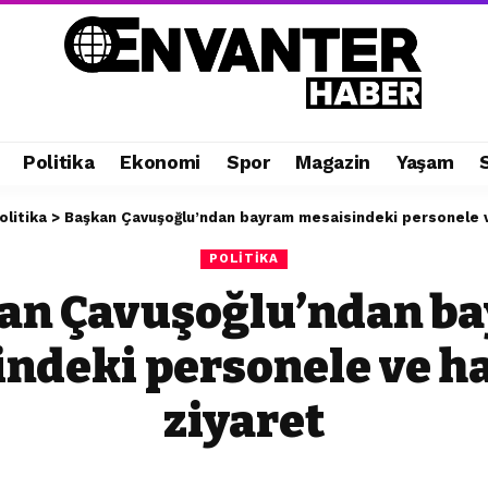
Politika
Ekonomi
Spor
Magazin
Yaşam
olitika
>
Başkan Çavuşoğlu’ndan bayram mesaisindeki personele v
POLITIKA
an Çavuşoğlu’ndan b
ndeki personele ve h
ziyaret