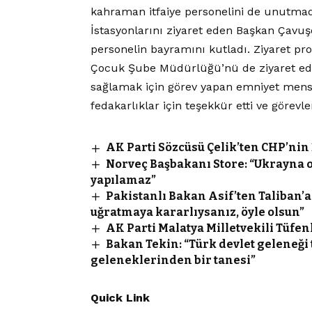
kahraman itfaiye personelini de unutmadı.
İstasyonlarını ziyaret eden Başkan Çavuşo
personelin bayramını kutladı. Ziyaret p
Çocuk Şube Müdürlüğü’nü de ziyaret ede
sağlamak için görev yapan emniyet mensup
fedakarlıklar için teşekkür etti ve görevle
AK Parti Sözcüsü Çelik’ten CHP’nin 
Norveç Başbakanı Store: “Ukrayn
yapılamaz”
Pakistanlı Bakan Asif’ten Taliban’a
uğratmaya kararlıysanız, öyle olsun”
AK Parti Malatya Milletvekili Tüfen
Bakan Tekin: “Türk devlet geleneği 
geleneklerinden bir tanesi”
Quick Link