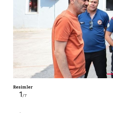
Resimler
1
/7