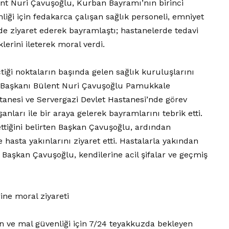
ent Nuri Çavuşoğlu, Kurban Bayramı’nın birinci
iği için fedakarca çalışan sağlık personeli, emniyet
inde ziyaret ederek bayramlaştı; hastanelerde tedavi
lerini ileterek moral verdi.
iği noktaların başında gelen sağlık kuruluşlarını
e Başkanı Bülent Nuri Çavuşoğlu Pamukkale
stanesi ve Servergazi Devlet Hastanesi’nde görev
nları ile bir araya gelerek bayramlarını tebrik etti.
 ettiğini belirten Başkan Çavuşoğlu, ardından
 hasta yakınlarını ziyaret etti. Hastalarla yakından
 Başkan Çavuşoğlu, kendilerine acil şifalar ve geçmiş
ine moral ziyareti
n ve mal güvenliği için 7/24 teyakkuzda bekleyen