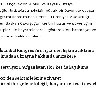
 Bahçelievler, Kınıklı ve Kayalık İtfaiye
ğlu, tatil gözetmeksizin büyük bir özveriyle çalışan
rogramı kapsamında Denizli İl Emniyet Müdürlüğü
n Başkan Çavuşoğlu, kentin huzur ve güvenliğini
ları ile bayramlaşarak, gösterdikleri hassasiyet ve
rinde kolaylıklar diledi.
İstanbul Kongresi’nin iptaline ilişkin açıklama
a olmadan Ukrayna hakkında müzakere
 sert uyarı: “Afganistan’ı bir kez daha yıkıma
kci’den şehit ailelerine ziyaret
türedi bir gelenek değil, dünyanın en eski devlet