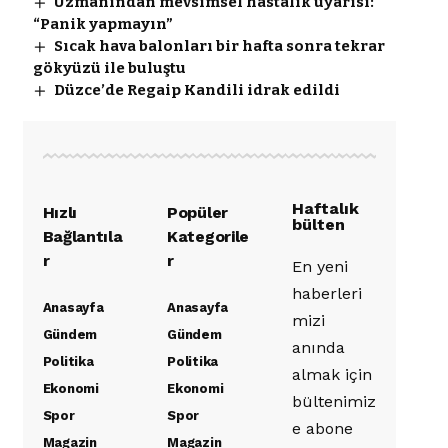
Uzmanından mevsimsel hastalık uyarısı:
“Panik yapmayın”
Sıcak hava balonları bir hafta sonra tekrar
gökyüzü ile buluştu
Düzce’de Regaip Kandili idrak edildi
Haftalık
Hızlı
Popüler
bülten
Bağlantıla
Kategorile
r
r
En yeni
haberleri
Anasayfa
Anasayfa
mizi
Gündem
Gündem
anında
Politika
Politika
almak için
Ekonomi
Ekonomi
bültenimiz
Spor
Spor
e abone
Magazin
Magazin