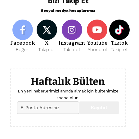
Bizi Takip Et
Sosyal medya hesaplarımız
Facebook
X
Instagram
Youtube
Tiktok
Beğen
Takip et
Takip et
Abone ol
Takip et
Haftalık Bülten
En yeni haberlerimizi anında almak için bültenimize
abone olun!