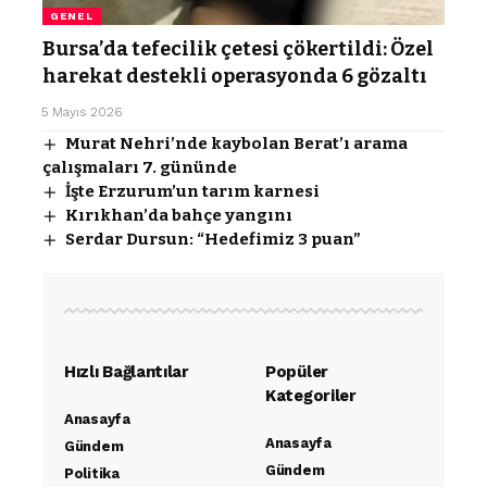
GENEL
Bursa’da tefecilik çetesi çökertildi: Özel
harekat destekli operasyonda 6 gözaltı
5 Mayıs 2026
Murat Nehri’nde kaybolan Berat’ı arama
çalışmaları 7. gününde
İşte Erzurum’un tarım karnesi
Kırıkhan’da bahçe yangını
Serdar Dursun: “Hedefimiz 3 puan”
Hızlı Bağlantılar
Popüler
Kategoriler
Anasayfa
Anasayfa
Gündem
Gündem
Politika