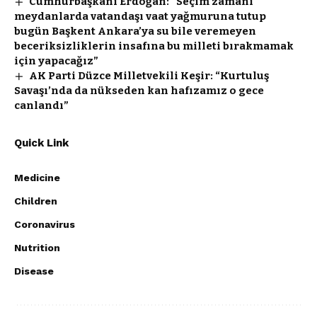
Cumhurbaşkanı Erdoğan: “Seçim zamanı
meydanlarda vatandaşı vaat yağmuruna tutup
bugün Başkent Ankara’ya su bile veremeyen
beceriksizliklerin insafına bu milleti bırakmamak
için yapacağız”
AK Parti Düzce Milletvekili Keşir: “Kurtuluş
Savaşı’nda da nükseden kan hafızamız o gece
canlandı”
Quick Link
Medicine
Children
Coronavirus
Nutrition
Disease