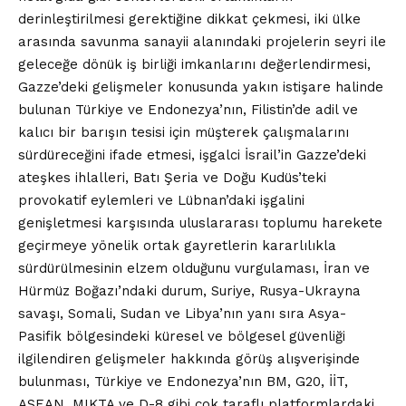
derinleştirilmesi gerektiğine dikkat çekmesi, iki ülke
arasında savunma sanayii alanındaki projelerin seyri ile
geleceğe dönük iş birliği imkanlarını değerlendirmesi,
Gazze’deki gelişmeler konusunda yakın istişare halinde
bulunan Türkiye ve Endonezya’nın, Filistin’de adil ve
kalıcı bir barışın tesisi için müşterek çalışmalarını
sürdüreceğini ifade etmesi, işgalci İsrail’in Gazze’deki
ateşkes ihlalleri, Batı Şeria ve Doğu Kudüs’teki
provokatif eylemleri ve Lübnan’daki işgalini
genişletmesi karşısında uluslararası toplumu harekete
geçirmeye yönelik ortak gayretlerin kararlılıkla
sürdürülmesinin elzem olduğunu vurgulaması, İran ve
Hürmüz Boğazı’ndaki durum, Suriye, Rusya-Ukrayna
savaşı, Somali, Sudan ve Libya’nın yanı sıra Asya-
Pasifik bölgesindeki küresel ve bölgesel güvenliği
ilgilendiren gelişmeler hakkında görüş alışverişinde
bulunması, Türkiye ve Endonezya’nın BM, G20, İİT,
ASEAN, MIKTA ve D-8 gibi çok taraflı platformlardaki