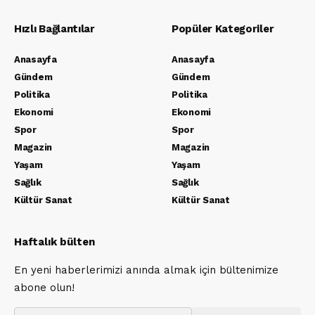
Hızlı Bağlantılar
Popüler Kategoriler
Anasayfa
Anasayfa
Gündem
Gündem
Politika
Politika
Ekonomi
Ekonomi
Spor
Spor
Magazin
Magazin
Yaşam
Yaşam
Sağlık
Sağlık
Kültür Sanat
Kültür Sanat
Haftalık bülten
En yeni haberlerimizi anında almak için bültenimize
abone olun!