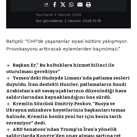
Yayınlandı 2 Haziran 2026
Son güncelleme: 2 Haziran 2026 10:35
Bahçeli: “CHP’de yaşananlar siyasi kültüre yakışmıyor.
Provokasyonu arttıracak eylemlerden kaçınılmalı.”
Başkan Er,” Bu koltuklara hizmet bilinci ile
oturulması gerekiyor”
Yemen’deki Hudeyde Limanı’nda patlama sesleri
duyuldu. İran destekli Husiler, patlamaların Suudi
Arabistan’a ait savaş uçaklarının düzenlediği hava
saldırılarından kaynaklandığını öne sürdü.
Kremlin Sözcüsü Dmitriy Peskov, “Rusya ve
Ukrayna müzakere heyetlerinin başkanları temas
halinde, Kremlin henüz yeni tur için kesin tarih
veremiyor” dedi.
ABD Senatosu’ndan Trump’ın İran’a yönelik
saldırılarda Kongre’den onay alması şartına ret