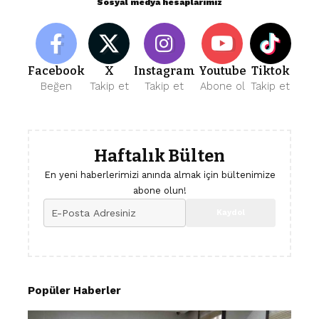
Sosyal medya hesaplarımız
Facebook
X
Instagram
Youtube
Tiktok
Beğen
Takip et
Takip et
Abone ol
Takip et
Haftalık Bülten
En yeni haberlerimizi anında almak için bültenimize
abone olun!
Popüler Haberler