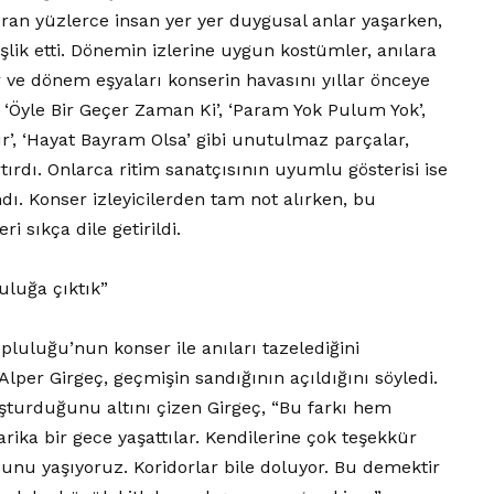
ran yüzlerce insan yer yer duygusal anlar yaşarken,
eşlik etti. Dönemin izlerine uygun kostümler, anılara
r ve dönem eşyaları konserin havasını yıllar önceye
, ‘Öyle Bir Geçer Zaman Ki’, ‘Param Yok Pulum Yok’,
r’, ‘Hayat Bayram Olsa’ gibi unutulmaz parçalar,
tırdı. Onlarca ritim sanatçısının uyumlu gösterisi ise
ndı. Konser izleyicilerden tam not alırken, bu
i sıkça dile getirildi.
uluğa çıktık”
pluluğu’nun konser ile anıları tazelediğini
lper Girgeç, geçmişin sandığının açıldığını söyledi.
şturduğunu altını çizen Girgeç, “Bu farkı hem
ika bir gece yaşattılar. Kendilerine çok teşekkür
bunu yaşıyoruz. Koridorlar bile doluyor. Bu demektir