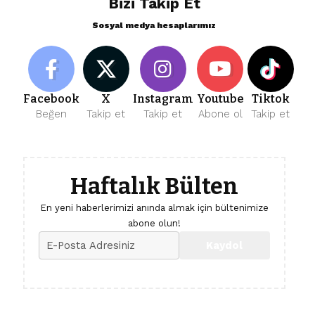
Bizi Takip Et
Sosyal medya hesaplarımız
Facebook
X
Instagram
Youtube
Tiktok
Beğen
Takip et
Takip et
Abone ol
Takip et
Haftalık Bülten
En yeni haberlerimizi anında almak için bültenimize
abone olun!