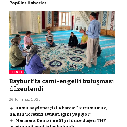
Popüler Haberler
GENEL
Bayburt’ta cami-engelli buluşması
düzenlendi
26 Temmuz 2026
Kamu Başdenetçisi Akarca: “Kurumumuz,
halkın ücretsiz avukatlığını yapıyor”
Marmara Denizi’ne 51 yıl önce düşen THY
uçağına ait yeni izler bulundu