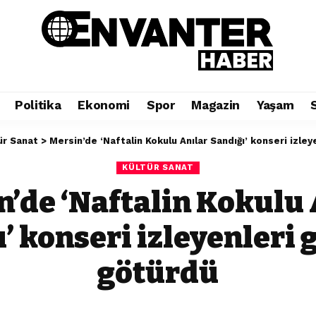
Politika
Ekonomi
Spor
Magazin
Yaşam
ür Sanat
>
Mersin’de ‘Naftalin Kokulu Anılar Sandığı’ konseri izle
KÜLTÜR SANAT
n’de ‘Naftalin Kokulu 
’ konseri izleyenleri
götürdü