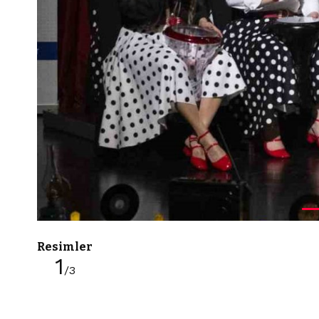
Resimler
1
/3