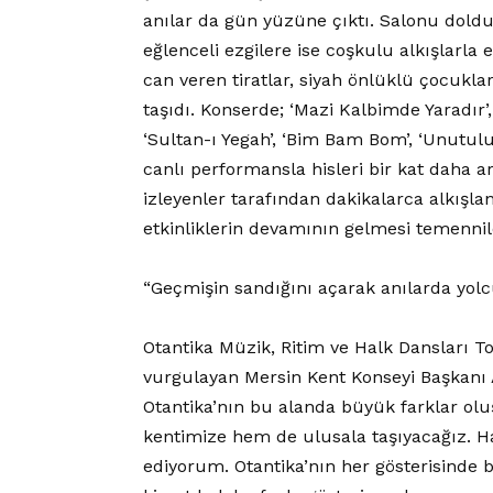
anılar da gün yüzüne çıktı. Salonu doldu
eğlenceli ezgilere ise coşkulu alkışlarla 
can veren tiratlar, siyah önlüklü çocukla
taşıdı. Konserde; ‘Mazi Kalbimde Yaradır’
‘Sultan-ı Yegah’, ‘Bim Bam Bom’, ‘Unutulu
canlı performansla hisleri bir kat daha ar
izleyenler tarafından dakikalarca alkışla
etkinliklerin devamının gelmesi temenniler
“Geçmişin sandığını açarak anılarda yolc
Otantika Müzik, Ritim ve Halk Dansları To
vurgulayan Mersin Kent Konseyi Başkanı A
Otantika’nın bu alanda büyük farklar olu
kentimize hem de ulusala taşıyacağız. Har
ediyorum. Otantika’nın her gösterisinde 