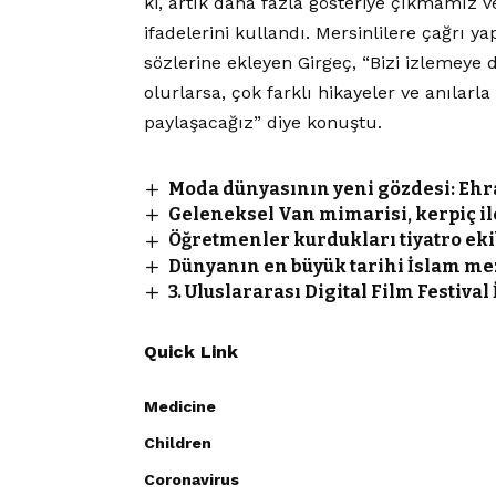
ki, artık daha fazla gösteriye çıkmamız 
ifadelerini kullandı. Mersinlilere çağrı ya
sözlerine ekleyen Girgeç, “Bizi izlemeye de
olurlarsa, çok farklı hikayeler ve anılarl
paylaşacağız” diye konuştu.
Moda dünyasının yeni gözdesi: Eh
Geleneksel Van mimarisi, kerpiç il
Öğretmenler kurdukları tiyatro ekib
Dünyanın en büyük tarihi İslam mez
3. Uluslararası Digital Film Festival 
Quick Link
Medicine
Children
Coronavirus