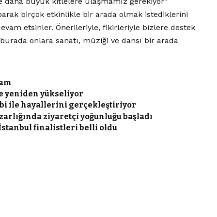
ve daha büyük kitlelere ulaşmamız gerekiyor”
parak birçok etkinlikle bir arada olmak istediklerini
vam etsinler. Önerileriyle, fikirleriyle bizlere destek
a burada onlara sanatı, müziği ve dansı bir arada
ram
e yeniden yükseliyor
i ile hayallerini gerçekleştiriyor
arlığında ziyaretçi yoğunluğu başladı
İstanbul finalistleri belli oldu