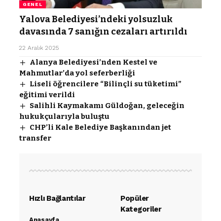
GENEL
Yalova Belediyesi’ndeki yolsuzluk
davasında 7 sanığın cezaları artırıldı
22 Aralık 2025
Alanya Belediyesi’nden Kestel ve
Mahmutlar’da yol seferberliği
Liseli öğrencilere “Bilinçli su tüketimi”
eğitimi verildi
Salihli Kaymakamı Güldoğan, geleceğin
hukukçularıyla buluştu
CHP’li Kale Belediye Başkanından jet
transfer
Hızlı Bağlantılar
Popüler
Kategoriler
Anasayfa