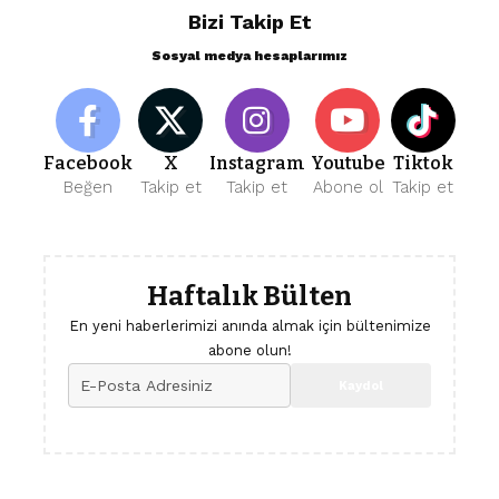
Bizi Takip Et
Sosyal medya hesaplarımız
Facebook
X
Instagram
Youtube
Tiktok
Beğen
Takip et
Takip et
Abone ol
Takip et
Haftalık Bülten
En yeni haberlerimizi anında almak için bültenimize
abone olun!