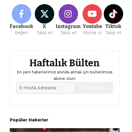
Facebook
X
Instagram
Youtube
Tiktok
Beğen
Takip et
Takip et
Abone ol
Takip et
Haftalık Bülten
En yeni haberlerimizi anında almak için bültenimize
abone olun!
Popüler Haberler