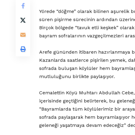
Yörede “döğme” olarak bilinen aşurelik b
süren pişirme sürecinin ardından üzerine 
Birçok bölgede “tavuk etli keşkek” olara
bayram sofralarının vazgeçilmezleri arası
Arefe gününden itibaren hazırlanmaya başl
Kazanlarda saatlerce pişirilen yemek, dah
sofrada buluşan köylüler hem bayramlaşı
mutluluğunu birlikte paylaşıyor.
Cemalettin Köyü Muhtarı Abdullah Cebe
içerisinde geçtiğini belirterek, bu geleneğ
“Bayramlarda tüm köylülerimiz bir araya g
sofrada paylaşarak hem bayramlaşıyor he
geleneği yaşatmaya devam edeceğiz” ded