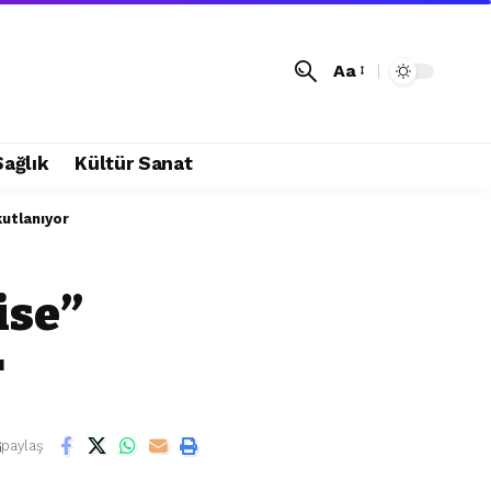
Aa
Sağlık
Kültür Sanat
utlanıyor
ise”
r
paylaş