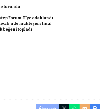
çe turunda
ntep Forum II’ye odaklandı
stivali’nde muhteşem final
k beğeni topladı
Facebook