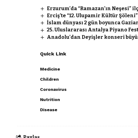
Erzurum’da “Ramazan’ın Neşesi” il
Erciş’te “12. Ulupamir Kültür Şöleni”
İslam dünyası 2 gün boyunca Gazia
25. Uluslararası Antalya Piyano Fe
Anadolu’dan Deyişler konseri büyü
Quick Link
Medicine
Children
Coronavirus
Nutrition
Disease
Paylaş