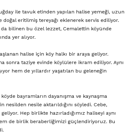
uğday ile tavuk etinden yapılan halise yemeği, uzun
doğal eritilmiş tereyağı eklenerek servis ediliyor.
k da bilinen bu özel lezzet, Cemalettin köyünde
nda yer alıyor.
anan halise için köy halkı bir araya geliyor.
a sonra taziye evinde köylülere ikram ediliyor. Aynı
yor hem de yıllardır yaşatılan bu geleneğin
, köyde bayramların dayanışma ve kaynaşma
in nesilden nesile aktarıldığını söyledi. Cebe,
eliyor. Hep birlikte hazırladığımız haliseyi aynı
m de birlik beraberliğimizi güçlendiriyoruz. Bu
i.