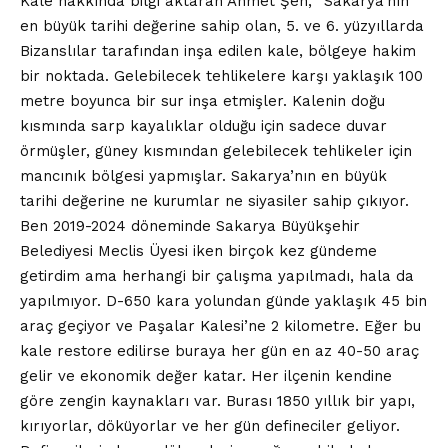
Kale hakkında bilgi aktaran Ahmet Şen, “Sakarya’nın
en büyük tarihi değerine sahip olan, 5. ve 6. yüzyıllarda
Bizanslılar tarafından inşa edilen kale, bölgeye hakim
bir noktada. Gelebilecek tehlikelere karşı yaklaşık 100
metre boyunca bir sur inşa etmişler. Kalenin doğu
kısmında sarp kayalıklar olduğu için sadece duvar
örmüşler, güney kısmından gelebilecek tehlikeler için
mancınık bölgesi yapmışlar. Sakarya’nın en büyük
tarihi değerine ne kurumlar ne siyasiler sahip çıkıyor.
Ben 2019-2024 döneminde Sakarya Büyükşehir
Belediyesi Meclis Üyesi iken birçok kez gündeme
getirdim ama herhangi bir çalışma yapılmadı, hala da
yapılmıyor. D-650 kara yolundan günde yaklaşık 45 bin
araç geçiyor ve Paşalar Kalesi’ne 2 kilometre. Eğer bu
kale restore edilirse buraya her gün en az 40-50 araç
gelir ve ekonomik değer katar. Her ilçenin kendine
göre zengin kaynakları var. Burası 1850 yıllık bir yapı,
kırıyorlar, döküyorlar ve her gün defineciler geliyor.