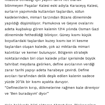
bilinmeyen Paşalar Kalesi eski adıyla Karaceyş Kalesi,
surların yapımında kullanılan taşlardan, sütun
kaidelerinden, mimari tarzından Bizans döneminde
yapıldığı düşünülüyor. Pamukova ve Geyve ovalarını
adeta kuşbakışı gören kalenin 1314 yılında Osman Gazi
döneminde fethedildiği biliniyor. Güney kısmı küçük
boyutlardaki taşlardan kuzey kısmı ise iri kesme
taşlardan oluşan kalede, çok az miktarda mimari
kalıntılar ve kemer bulunuyor. Bölgenin stratejik
noktalarından biri olan kalede yıllar içerisinde büyük
tahribat meydana gelirken, define avcılarının verdiği
zarar tarihi yapıyı adeta harabeye çevirdi. Define
avcıları tarafından delik deşik edilen kalenin sadece
yüzde 20’lik bir kısmı ayakta duruyor.
“Definecilerin kırıp, dökmelerine rağmen kale direniyor
ve ‘Ben buradayım’ diyor”