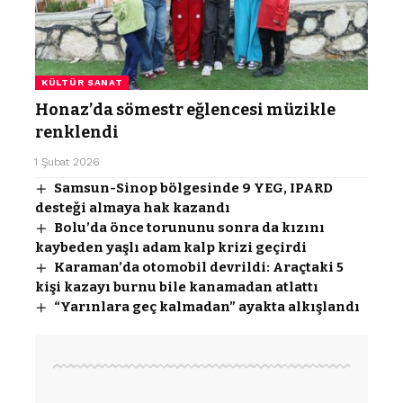
KÜLTÜR SANAT
Honaz’da sömestr eğlencesi müzikle
renklendi
1 Şubat 2026
Samsun-Sinop bölgesinde 9 YEG, IPARD
desteği almaya hak kazandı
Bolu’da önce torununu sonra da kızını
kaybeden yaşlı adam kalp krizi geçirdi
Karaman’da otomobil devrildi: Araçtaki 5
kişi kazayı burnu bile kanamadan atlattı
“Yarınlara geç kalmadan” ayakta alkışlandı