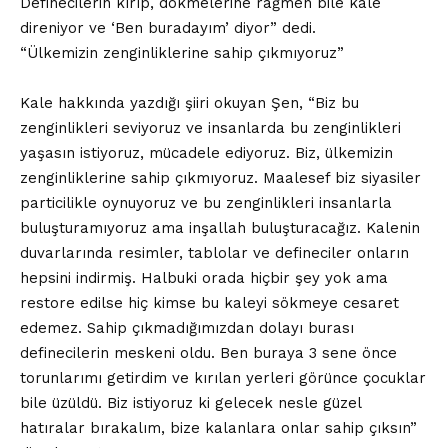
Definecilerin kırıp, dökmelerine rağmen bile kale
direniyor ve ‘Ben buradayım’ diyor” dedi.
“Ülkemizin zenginliklerine sahip çıkmıyoruz”
Kale hakkında yazdığı şiiri okuyan Şen, “Biz bu
zenginlikleri seviyoruz ve insanlarda bu zenginlikleri
yaşasın istiyoruz, mücadele ediyoruz. Biz, ülkemizin
zenginliklerine sahip çıkmıyoruz. Maalesef biz siyasiler
particilikle oynuyoruz ve bu zenginlikleri insanlarla
buluşturamıyoruz ama inşallah buluşturacağız. Kalenin
duvarlarında resimler, tablolar ve defineciler onların
hepsini indirmiş. Halbuki orada hiçbir şey yok ama
restore edilse hiç kimse bu kaleyi sökmeye cesaret
edemez. Sahip çıkmadığımızdan dolayı burası
definecilerin meskeni oldu. Ben buraya 3 sene önce
torunlarımı getirdim ve kırılan yerleri görünce çocuklar
bile üzüldü. Biz istiyoruz ki gelecek nesle güzel
hatıralar bırakalım, bize kalanlara onlar sahip çıksın”