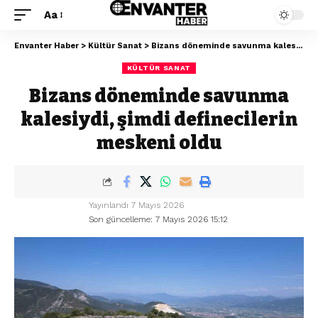
Aa
Envanter Haber
>
Kültür Sanat
>
Bizans döneminde savunma kalesiydi, şimdi definecilerin meskeni oldu
KÜLTÜR SANAT
Bizans döneminde savunma
kalesiydi, şimdi definecilerin
meskeni oldu
Yayınlandı 7 Mayıs 2026
Son güncelleme: 7 Mayıs 2026 15:12