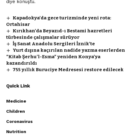
diye konuştu.
Kapadokya’da gece turizminde yeni rota:
Ortahisar
Kırıkhan’da Beyazıd-ı Bestami hazretleri
türbesinde çalışmalar sürüyor
İş Sanat Anadolu Sergileri İznik’te
Yurt dışına kaçırılan nadide yazma eserlerden
“Kitab Şerhu’l-Esma” yeniden Konya’ya
kazandırıldı
755 yıllık Buruciye Medresesi restore edilecek
Quick Link
Medicine
Children
Coronavirus
Nutrition