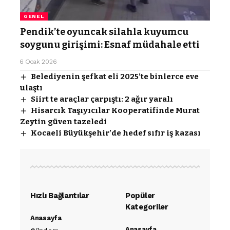
GENEL
Pendik’te oyuncak silahla kuyumcu
soygunu girişimi: Esnaf müdahale etti
6 Ocak 2026
Belediyenin şefkat eli 2025’te binlerce eve
ulaştı
Siirt te araçlar çarpıştı: 2 ağır yaralı
Hisarcık Taşıyıcılar Kooperatifinde Murat
Zeytin güven tazeledi
Kocaeli Büyükşehir’de hedef sıfır iş kazası
Hızlı Bağlantılar
Popüler
Kategoriler
Anasayfa
Anasayfa