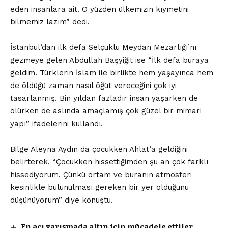
eden insanlara ait. O yüzden ülkemizin kıymetini
bilmemiz lazım” dedi.
İstanbul’dan ilk defa Selçuklu Meydan Mezarlığı’nı
gezmeye gelen Abdullah Başyiğit ise “İlk defa buraya
geldim. Türklerin İslam ile birlikte hem yaşayınca hem
de öldüğü zaman nasıl öğüt vereceğini çok iyi
tasarlanmış. Bin yıldan fazladır insan yaşarken de
ölürken de aslında amaçlamış çok güzel bir mimari
yapı” ifadelerini kullandı.
Bilge Aleyna Aydın da çocukken Ahlat’a geldiğini
belirterek, “Çocukken hissettiğimden şu an çok farklı
hissediyorum. Çünkü ortam ve buranın atmosferi
kesinlikle bulunulması gereken bir yer olduğunu
düşünüyorum” diye konuştu.
En acı yarışmada altın için mücadele ettiler