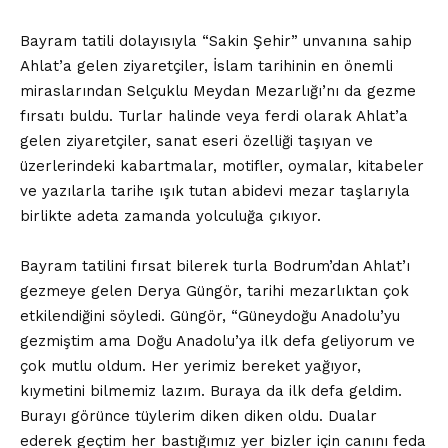
Bayram tatili dolayısıyla “Sakin Şehir” unvanına sahip
Ahlat’a gelen ziyaretçiler, İslam tarihinin en önemli
miraslarından Selçuklu Meydan Mezarlığı’nı da gezme
fırsatı buldu. Turlar halinde veya ferdi olarak Ahlat’a
gelen ziyaretçiler, sanat eseri özelliği taşıyan ve
üzerlerindeki kabartmalar, motifler, oymalar, kitabeler
ve yazılarla tarihe ışık tutan abidevi mezar taşlarıyla
birlikte adeta zamanda yolculuğa çıkıyor.
Bayram tatilini fırsat bilerek turla Bodrum’dan Ahlat’ı
gezmeye gelen Derya Güngör, tarihi mezarlıktan çok
etkilendiğini söyledi. Güngör, “Güneydoğu Anadolu’yu
gezmiştim ama Doğu Anadolu’ya ilk defa geliyorum ve
çok mutlu oldum. Her yerimiz bereket yağıyor,
kıymetini bilmemiz lazım. Buraya da ilk defa geldim.
Burayı görünce tüylerim diken diken oldu. Dualar
ederek geçtim her bastığımız yer bizler için canını feda