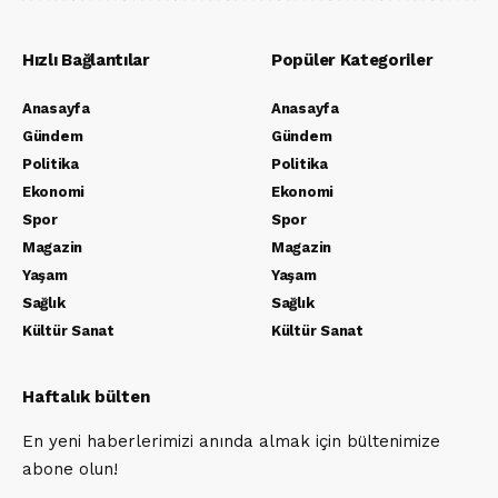
Hızlı Bağlantılar
Popüler Kategoriler
Anasayfa
Anasayfa
Gündem
Gündem
Politika
Politika
Ekonomi
Ekonomi
Spor
Spor
Magazin
Magazin
Yaşam
Yaşam
Sağlık
Sağlık
Kültür Sanat
Kültür Sanat
Haftalık bülten
En yeni haberlerimizi anında almak için bültenimize
abone olun!