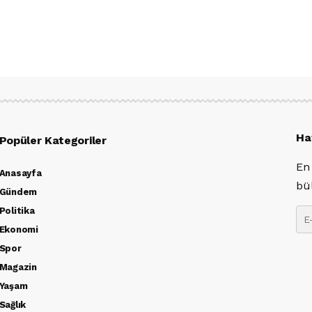
Ha
Popüler Kategoriler
En
Anasayfa
bü
Gündem
Politika
Ekonomi
Spor
Magazin
Yaşam
Sağlık