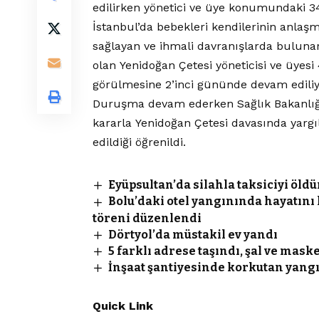
edilirken yönetici ve üye konumundaki 34 
İstanbul’da bebekleri kendilerinin anlaş
sağlayan ve ihmali davranışlarda buluna
olan Yenidoğan Çetesi yöneticisi ve üye
görülmesine 2’inci gününde devam ediliy
Duruşma devam ederken Sağlık Bakanlığı
kararla Yenidoğan Çetesi davasında yargı
edildiği öğrenildi.
Eyüpsultan’da silahla taksiciyi öldü
Bolu’daki otel yangınında hayatın
töreni düzenlendi
Dörtyol’da müstakil ev yandı
5 farklı adrese taşındı, şal ve mas
İnşaat şantiyesinde korkutan yang
Quick Link