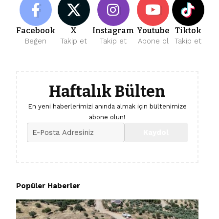
Facebook
X
Instagram
Youtube
Tiktok
Beğen
Takip et
Takip et
Abone ol
Takip et
Haftalık Bülten
En yeni haberlerimizi anında almak için bültenimize
abone olun!
Popüler Haberler