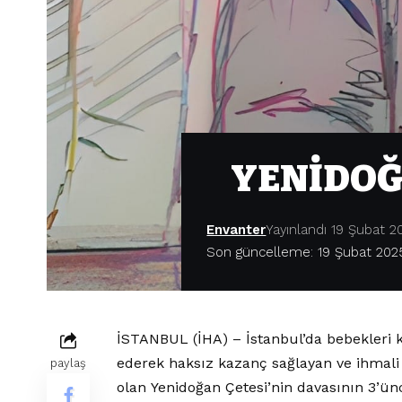
YENİDOĞ
Envanter
Yayınlandı 19 Şubat 2
Son güncelleme: 19 Şubat 2025
İSTANBUL (İHA) – İstanbul’da bebekleri 
ederek haksız kazanç sağlayan ve ihmal
paylaş
olan Yenidoğan Çetesi’nin davasının 3’