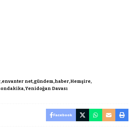
r
envanter net
gündem
haber
Hemşire
sondakika
Yenidoğan Davası
Facebook