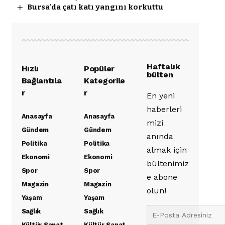
Bursa’da çatı katı yangını korkuttu
Haftalık
Hızlı
Popüler
bülten
Bağlantıla
Kategorile
r
r
En yeni
haberleri
Anasayfa
Anasayfa
mizi
Gündem
Gündem
anında
Politika
Politika
almak için
Ekonomi
Ekonomi
bültenimiz
Spor
Spor
e abone
Magazin
Magazin
olun!
Yaşam
Yaşam
Sağlık
Sağlık
Kültür Sanat
Kültür Sanat