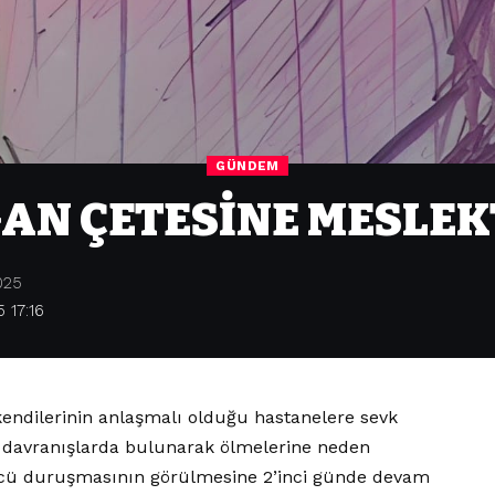
GÜNDEM
AN ÇETESİNE MESLEK
025
 17:16
kendilerinin anlaşmalı olduğu hastanelere sevk
i davranışlarda bulunarak ölmelerine neden
üncü duruşmasının görülmesine 2’inci günde devam