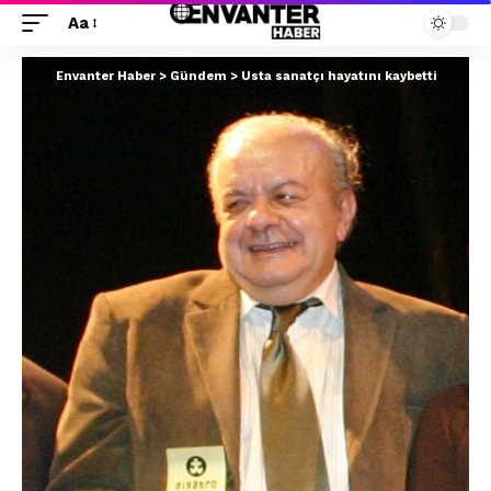
Aa
Envanter Haber
>
Gündem
>
Usta sanatçı hayatını kaybetti