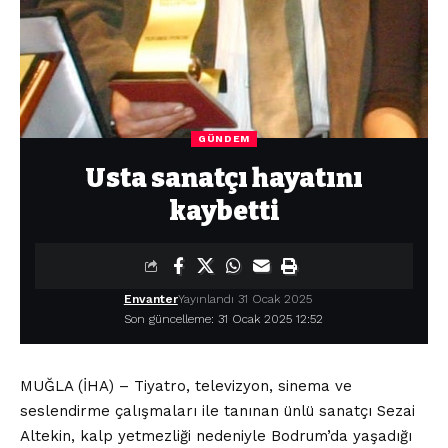
GÜNDEM
Usta sanatçı hayatını
kaybetti
Envanter
Yayınlandı 31 Ocak 2025
Son güncelleme: 31 Ocak 2025 12:52
MUĞLA (İHA) – Tiyatro, televizyon, sinema ve
seslendirme çalışmaları ile tanınan ünlü sanatçı Sezai
Altekin, kalp yetmezliği nedeniyle Bodrum’da yaşadığı