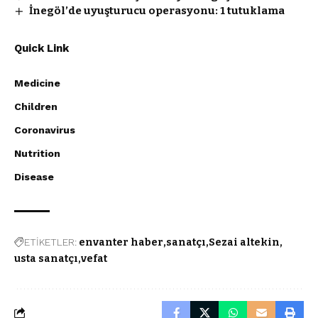
İnegöl’de uyuşturucu operasyonu: 1 tutuklama
Quick Link
Medicine
Children
Coronavirus
Nutrition
Disease
ETİKETLER:
envanter haber
sanatçı
Sezai altekin
usta sanatçı
vefat