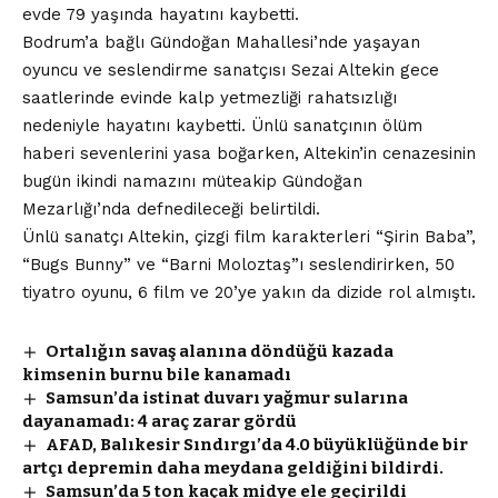
evde 79 yaşında hayatını kaybetti.
Bodrum’a bağlı Gündoğan Mahallesi’nde yaşayan
oyuncu ve seslendirme sanatçısı Sezai Altekin gece
saatlerinde evinde kalp yetmezliği rahatsızlığı
nedeniyle hayatını kaybetti. Ünlü sanatçının ölüm
haberi sevenlerini yasa boğarken, Altekin’in cenazesinin
bugün ikindi namazını müteakip Gündoğan
Mezarlığı’nda defnedileceği belirtildi.
Ünlü sanatçı Altekin, çizgi film karakterleri “Şirin Baba”,
“Bugs Bunny” ve “Barni Moloztaş”ı seslendirirken, 50
tiyatro oyunu, 6 film ve 20’ye yakın da dizide rol almıştı.
Ortalığın savaş alanına döndüğü kazada
kimsenin burnu bile kanamadı
Samsun’da istinat duvarı yağmur sularına
dayanamadı: 4 araç zarar gördü
AFAD, Balıkesir Sındırgı’da 4.0 büyüklüğünde bir
artçı depremin daha meydana geldiğini bildirdi.
Samsun’da 5 ton kaçak midye ele geçirildi