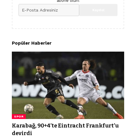
abone olun!
Popüler Haberler
SPOR
Karabağ, 90+4’te Eintracht Frankfurt’u
devirdi