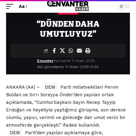
Aa
GÜNDEM
Envanter Haber
>
Gündem
>
“DÜNDEN DAHA UMUTLUYUZ”
“DÜNDEN DAHA
UMUTLUYUZ”
Envanter
Yayınlandı 11 Nisan 2025
Son güncelleme: 11 Nisan 2025 01:24
ANKARA (AA) –
DEM
Parti milletvekilleri Pervin
Buldan ve Sırrı Süreyya Önder’den yapılan ortak
açıklamada, “Cumhurbaşkanı Sayın Recep Tayyip
Erdoğan ve heyetiyle yaptığımız görüşme, son derece
olumlu, yapıcı, verimli ve geleceğe dair umut verici bir
atmosferde gerçekleşti.” ifadesi kullanıldı.
DEM
Parti’den yapılan açıklamaya göre,