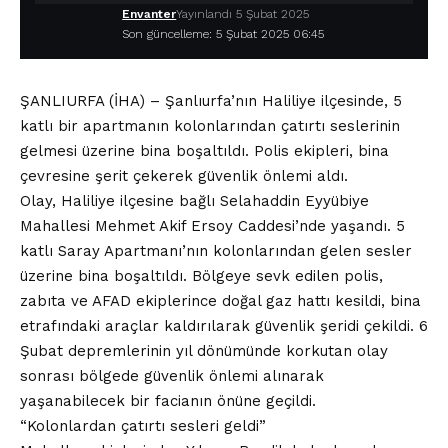
Envanter
Yayınlandı 5 Şubat 2025
Son güncelleme: 5 Şubat 2025 06:45
ŞANLIURFA (İHA) – Şanlıurfa’nın Haliliye ilçesinde, 5
katlı bir apartmanın kolonlarından çatırtı seslerinin
gelmesi üzerine bina boşaltıldı. Polis ekipleri, bina
çevresine şerit çekerek güvenlik önlemi aldı.
Olay, Haliliye ilçesine bağlı Selahaddin Eyyübiye
Mahallesi Mehmet Akif Ersoy Caddesi’nde yaşandı. 5
katlı Saray Apartmanı’nın kolonlarından gelen sesler
üzerine bina boşaltıldı. Bölgeye sevk edilen polis,
zabıta ve AFAD ekiplerince doğal gaz hattı kesildi, bina
etrafındaki araçlar kaldırılarak güvenlik şeridi çekildi. 6
Şubat depremlerinin yıl dönümünde korkutan olay
sonrası bölgede güvenlik önlemi alınarak
yaşanabilecek bir facianın önüne geçildi.
“Kolonlardan çatırtı sesleri geldi”