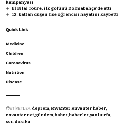
kampanyası
El Bilal Toure, ilk golünü Dolmabahçe’de attı
12. kattan düşen lise öğrencisi hayatını kaybetti
Quick Link
Medicine
Children
Coronavirus
Nutrition
Disease
ETİKETLER:
deprem
envanter
envanter haber
envanter net
gündem
haber
haberler
şanlıurfa
son dakika