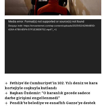
Video
Media error: Format(s) not supported or source(s) not found
Dosyayı indir: https://envanternet.com/wp-content/uploads/2025/02/42964B5D-
oynatıcı
426A-47B0-B5F4-57F1E38D9702.mp4?_=1
Fethiye’de Cumhuriyet’in 102. Yılı deniz ve kara
kortejiyle coşkuyla kutlandı
Başkan Özdemir: “O karanlık gecede sadece
darbe girişimi engellenmedi”
Pendik’te belediye ve esnafhfı Gazze’ye destek