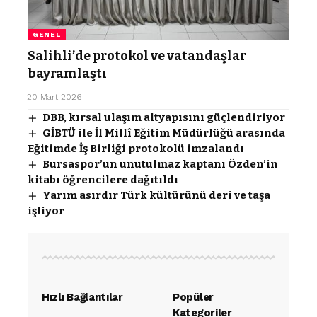
GENEL
Salihli’de protokol ve vatandaşlar
bayramlaştı
20 Mart 2026
DBB, kırsal ulaşım altyapısını güçlendiriyor
GİBTÜ ile İl Millî Eğitim Müdürlüğü arasında
Eğitimde İş Birliği protokolü imzalandı
Bursaspor’un unutulmaz kaptanı Özden’in
kitabı öğrencilere dağıtıldı
Yarım asırdır Türk kültürünü deri ve taşa
işliyor
Hızlı Bağlantılar
Popüler
Kategoriler