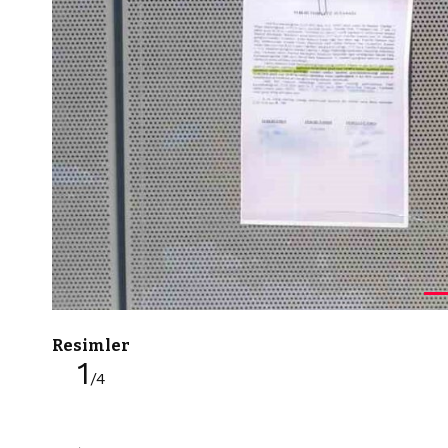
Resimler
1
/4