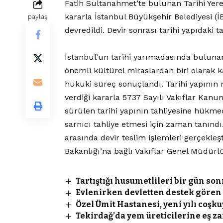
Fatih Sultanahmet’te bulunan Tarihi Yer
kararla İstanbul Büyükşehir Belediyesi (
paylaş
devredildi. Devir sonrası tarihi yapıdaki 
İstanbul’un tarihi yarımadasında bulu
önemli kültürel miraslardan biri olarak k
hukuki süreç sonuçlandı. Tarihi yapının 
verdiği kararla 5737 Sayılı Vakıflar Kanun
sürülen tarihi yapının tahliyesine hükmed
sarnıcı tahliye etmesi için zaman tanındı
arasında devir teslim işlemleri gerçekleş
Bakanlığı’na bağlı Vakıflar Genel Müdürlü
Tartıştığı husumetlileri bir gün son
Evlenirken devletten destek gören 
Özel Ümit Hastanesi, yeni yılı coşku
Tekirdağ’da yem üreticilerine eş 