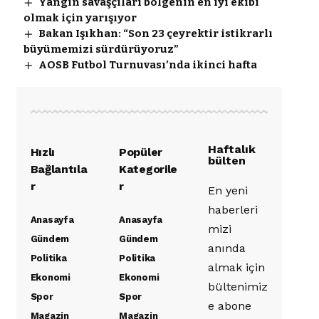
Yangın savaşçıları bölgenin en iyi ekibi
olmak için yarışıyor
Bakan Işıkhan: “Son 23 çeyrektir istikrarlı
büyümemizi sürdürüyoruz”
AOSB Futbol Turnuvası’nda ikinci hafta
Haftalık
Hızlı
Popüler
bülten
Bağlantıla
Kategorile
r
r
En yeni
haberleri
Anasayfa
Anasayfa
mizi
Gündem
Gündem
anında
Politika
Politika
almak için
Ekonomi
Ekonomi
bültenimiz
Spor
Spor
e abone
Magazin
Magazin