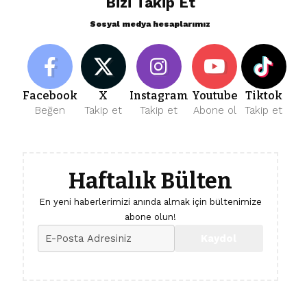
Bizi Takip Et
Sosyal medya hesaplarımız
Facebook
X
Instagram
Youtube
Tiktok
Beğen
Takip et
Takip et
Abone ol
Takip et
Haftalık Bülten
En yeni haberlerimizi anında almak için bültenimize
abone olun!