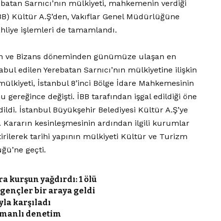
ebatan Sarnıcı’nın mülkiyeti, mahkemenin verdiği
İBB) Kültür A.Ş’den, Vakıflar Genel Müdürlüğüne
tahliye işlemleri de tamamlandı.
nan ve Bizans döneminden günümüze ulaşan en
abul edilen Yerebatan Sarnıcı’nın mülkiyetine ilişkin
mülkiyeti, İstanbul 8’inci Bölge İdare Mahkemesinin
u gereğince değişti. İBB tarafından işgal edildiği öne
ildi. İstanbul Büyükşehir Belediyesi Kültür A.Ş’ye
. Kararın kesinleşmesinin ardından ilgili kurumlar
tirilerek tarihi yapının mülkiyeti Kültür ve Turizm
ğü’ne geçti.
ra kurşun yağdırdı: 1 ölü
gençler bir araya geldi
yla karşıladı
zamanlı denetim