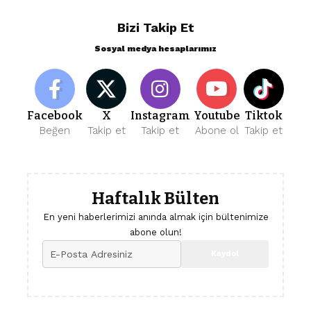
Bizi Takip Et
Sosyal medya hesaplarımız
Facebook
X
Instagram
Youtube
Tiktok
Beğen
Takip et
Takip et
Abone ol
Takip et
Haftalık Bülten
En yeni haberlerimizi anında almak için bültenimize
abone olun!