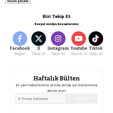
Bizi Takip Et
Sosyal medya hesaplarımız
Facebook
X
Instagram
Youtube
Tiktok
Beğen
Takip et
Takip et
Abone ol
Takip et
Haftalık Bülten
En yeni haberlerimizi anında almak için bültenimize
abone olun!