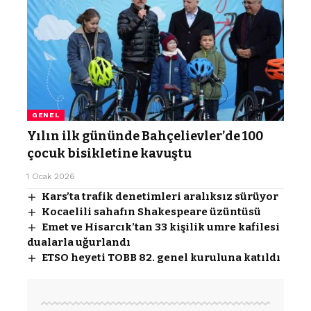
GENEL
Yılın ilk gününde Bahçelievler’de 100
çocuk bisikletine kavuştu
1 Ocak 2026
Kars’ta trafik denetimleri aralıksız sürüyor
Kocaelili sahafın Shakespeare üzüntüsü
Emet ve Hisarcık’tan 33 kişilik umre kafilesi
dualarla uğurlandı
ETSO heyeti TOBB 82. genel kuruluna katıldı