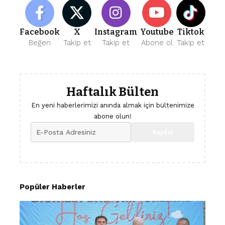
Facebook
X
Instagram
Youtube
Tiktok
Beğen
Takip et
Takip et
Abone ol
Takip et
Haftalık Bülten
En yeni haberlerimizi anında almak için bültenimize
abone olun!
Popüler Haberler