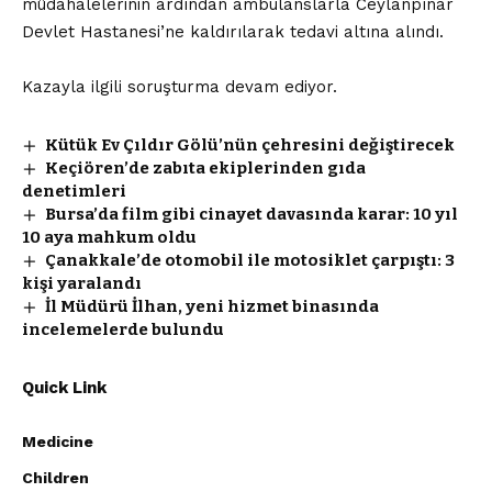
müdahalelerinin ardından ambulanslarla Ceylanpınar
Devlet Hastanesi’ne kaldırılarak tedavi altına alındı.
Kazayla ilgili soruşturma devam ediyor.
Kütük Ev Çıldır Gölü’nün çehresini değiştirecek
Keçiören’de zabıta ekiplerinden gıda
denetimleri
Bursa’da film gibi cinayet davasında karar: 10 yıl
10 aya mahkum oldu
Çanakkale’de otomobil ile motosiklet çarpıştı: 3
kişi yaralandı
İl Müdürü İlhan, yeni hizmet binasında
incelemelerde bulundu
Quick Link
Medicine
Children