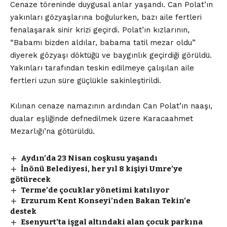
Cenaze töreninde duygusal anlar yaşandı. Can Polat’ın
yakınları gözyaşlarına boğulurken, bazı aile fertleri
fenalaşarak sinir krizi geçirdi. Polat’ın kızlarının,
“Babamı bizden aldılar, babama tatil mezar oldu”
diyerek gözyaşı döktüğü ve baygınlık geçirdiği görüldü.
Yakınları tarafından teskin edilmeye çalışılan aile
fertleri uzun süre güçlükle sakinleştirildi.
Kılınan cenaze namazının ardından Can Polat’ın naaşı,
dualar eşliğinde defnedilmek üzere Karacaahmet
Mezarlığı’na götürüldü.
Aydın’da 23 Nisan coşkusu yaşandı
İnönü Belediyesi, her yıl 8 kişiyi Umre’ye
götürecek
Terme’de çocuklar yönetimi katılıyor
Erzurum Kent Konseyi’nden Bakan Tekin’e
destek
Esenyurt’ta işgal altındaki alan çocuk parkına