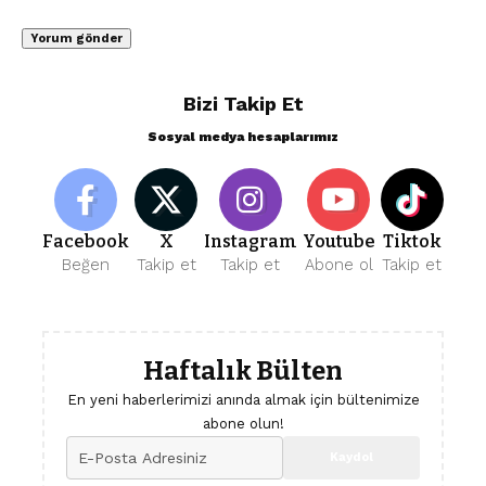
Bizi Takip Et
Sosyal medya hesaplarımız
Facebook
X
Instagram
Youtube
Tiktok
Beğen
Takip et
Takip et
Abone ol
Takip et
Haftalık Bülten
En yeni haberlerimizi anında almak için bültenimize
abone olun!