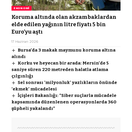
EKONOMI
Koruma altında olan akzambaklardan
elde edilen yağının litre fiyatı 5 bin
Euro’yu aştı
17 Haziran 2026
Bursa’da 3 makak maymunu koruma altına
alındı
Korku ve heyecan bir arada: Mersin’de 5
saniye süren 220 metreden halatla atlama
çılgınlığı
Sel sonrası ’milyonluk’ yazlıkların önünde
’ekmek’ mücadelesi
İçişleri Bakanlığı: “Siber suçlarla mücadele
kapsamında düzenlenen operasyonlarda 360
şüpheli yakalandı”