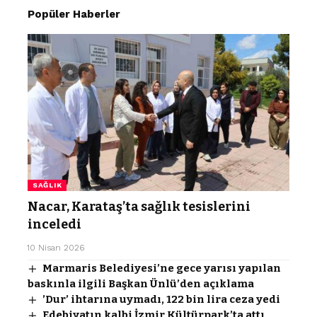
Popüler Haberler
SAĞLIK
Nacar, Karataş’ta sağlık tesislerini
inceledi
10 Nisan 2026
Marmaris Belediyesi’ne gece yarısı yapılan
baskınla ilgili Başkan Ünlü’den açıklama
’Dur’ ihtarına uymadı, 122 bin lira ceza yedi
Edebiyatın kalbi İzmir Kültürpark’ta attı