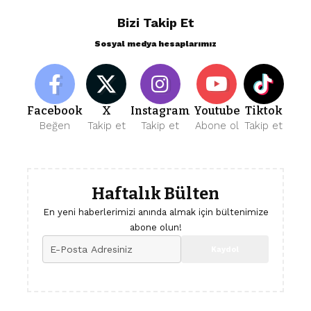
Bizi Takip Et
Sosyal medya hesaplarımız
Facebook
X
Instagram
Youtube
Tiktok
Beğen
Takip et
Takip et
Abone ol
Takip et
Haftalık Bülten
En yeni haberlerimizi anında almak için bültenimize
abone olun!