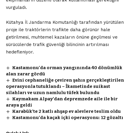
ekipmanların düzenli olarak kullanılması gerektiğini
vurguladı.
Kütahya İl Jandarma Komutanlığı tarafından yürütülen
proje ile traktörlerin trafikte daha görünür hale
getirilmesi, muhtemel kazaların önüne geçilmesi ve
sürücülerde trafik güvenliği bilincinin artırılması
hedefleniyor.
Kastamonu’da orman yangınında 40 dönümlük
alan zarar gördü
Evini cephaneliğe çeviren şahıs gerçekleştirilen
operasyonla tutuklandı – İkametinde suikast
silahları ve uzun namlulu tüfek bulundu
Kaymakam Alpay’dan depremzede aile ile bir
araya geldi
Karabük’te 2 katlı ahşap ev alevlere teslim oldu
Kastamonu’da kaçak içki operasyonu: 12 gözaltı