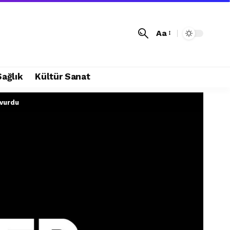
Aa
Sağlık
Kültür Sanat
 vurdu