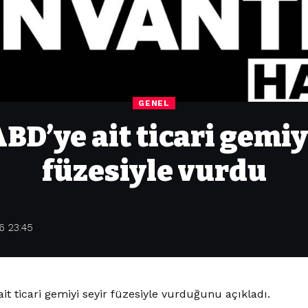
GENEL
ABD’ye ait ticari gemiy
füzesiyle vurdu
6 23:45
t ticari gemiyi seyir füzesiyle vurduğunu açıkladı.