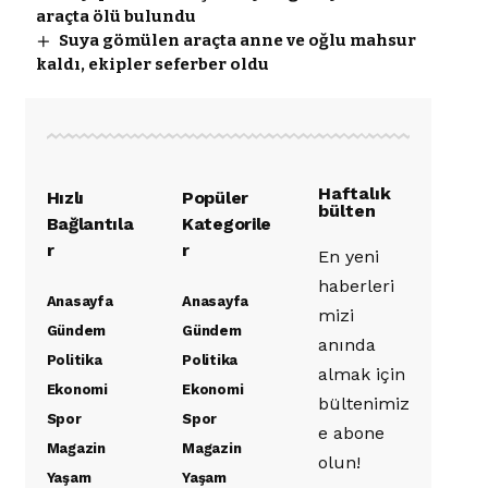
araçta ölü bulundu
Suya gömülen araçta anne ve oğlu mahsur
kaldı, ekipler seferber oldu
Haftalık
Hızlı
Popüler
bülten
Bağlantıla
Kategorile
r
r
En yeni
haberleri
Anasayfa
Anasayfa
mizi
Gündem
Gündem
anında
Politika
Politika
almak için
Ekonomi
Ekonomi
bültenimiz
Spor
Spor
e abone
Magazin
Magazin
olun!
Yaşam
Yaşam