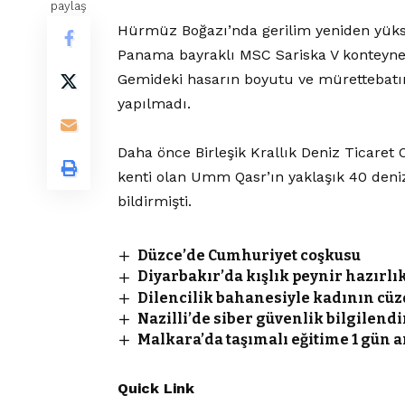
paylaş
Hürmüz Boğazı’nda gerilim yeniden yükse
Panama bayraklı MSC Sariska V konteyner
Gemideki hasarın boyutu ve mürettebat
yapılmadı.
Daha önce Birleşik Krallık Deniz Ticaret
kenti olan Umm Qasr’ın yaklaşık 40 den
bildirmişti.
Düzce’de Cumhuriyet coşkusu
Diyarbakır’da kışlık peynir hazırlık
Dilencilik bahanesiyle kadının cüzd
Nazilli’de siber güvenlik bilgilen
Malkara’da taşımalı eğitime 1 gün a
Quick Link