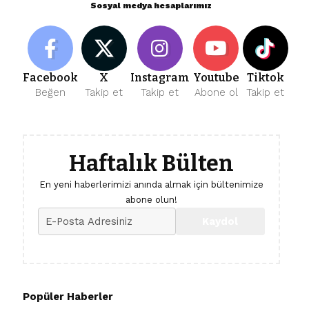
Sosyal medya hesaplarımız
Facebook
X
Instagram
Youtube
Tiktok
Beğen
Takip et
Takip et
Abone ol
Takip et
Haftalık Bülten
En yeni haberlerimizi anında almak için bültenimize
abone olun!
Popüler Haberler