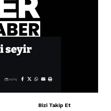
i seyir
paylaş
Bizi Takip Et