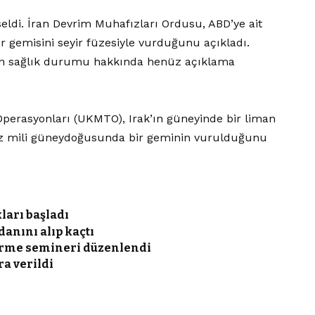
ldi. İran Devrim Muhafızları Ordusu, ABD’ye ait
 gemisini seyir füzesiyle vurduğunu açıkladı.
ın sağlık durumu hakkında henüz açıklama
 Operasyonları (UKMTO), Irak’ın güneyinde bir liman
iz mili güneydoğusunda bir geminin vurulduğunu
ları başladı
anını alıp kaçtı
dirme semineri düzenlendi
ra verildi